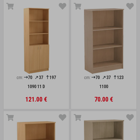
cm:
70
37
197
cm:
70
37
123
1090 11 D
1100
121.00 €
70.00 €