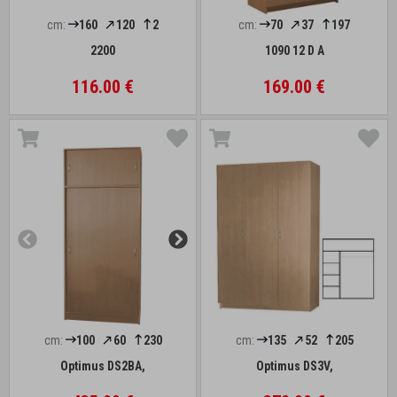
cm:
160
120
2
cm:
70
37
197
2200
1090 12 D A
116.00 €
169.00 €
cm:
100
60
230
cm:
135
52
205
Optimus DS2BA,
Optimus DS3V,