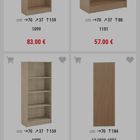
cm:
70
37
159
cm:
70
37
88
1099
1101
83.00 €
57.00 €
cm:
70
37
159
cm:
70
184