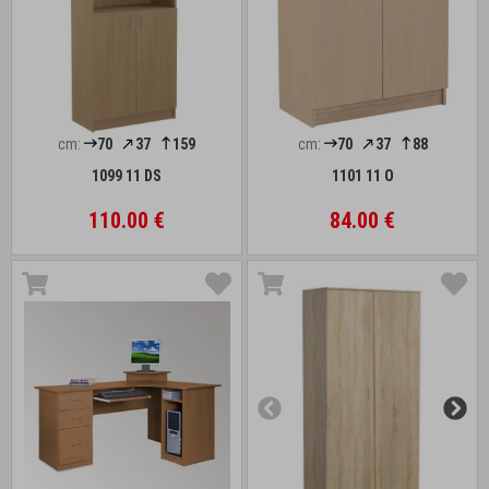
cm:
70
37
159
cm:
70
37
88
1099 11 DS
1101 11 O
110.00 €
84.00 €