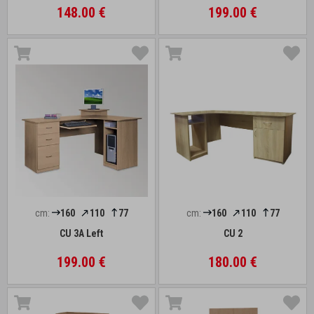
148.00 €
199.00 €
cm:
160
110
77
cm:
160
110
77
CU 3A Left
CU 2
199.00 €
180.00 €