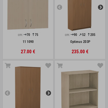
cm:
70
75
cm:
90
52
205
11 1090
Optimus 2D3P
27.00 €
235.00 €