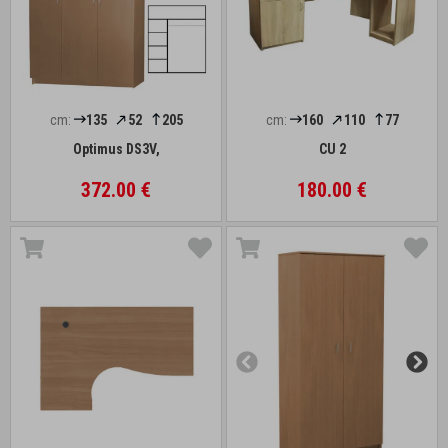
cm:
135
52
205
cm:
160
110
77
Optimus DS3V,
CU 2
372.00 €
180.00 €