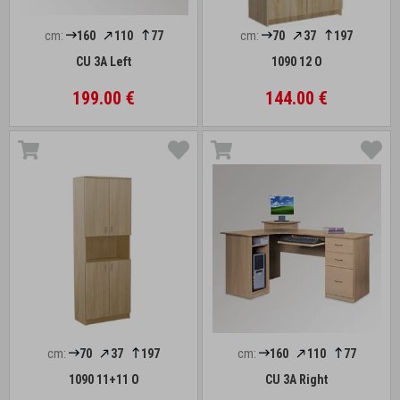
cm:
160
110
77
cm:
70
37
197
CU 3A Left
1090 12 O
199.00 €
144.00 €
cm:
70
37
197
cm:
160
110
77
1090 11+11 O
CU 3A Right