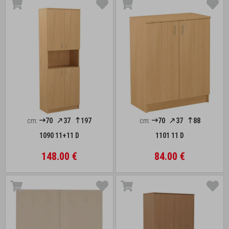
cm:
70
37
197
cm:
70
37
88
1090 11+11 D
1101 11 D
148.00 €
84.00 €