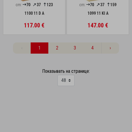
cm:
70
37
123
cm:
70
37
159
1100 11 D A
1099 11 Kl A
117.00 €
147.00 €
‹
1
2
3
4
›
Показывать на странице: