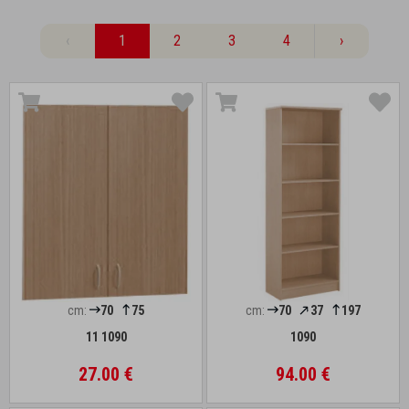
‹
1
2
3
4
›
cm:
70
75
cm:
70
37
197
11 1090
1090
27.00 €
94.00 €