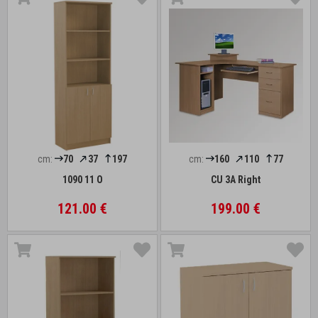
cm:
70
37
197
cm:
160
110
77
1090 11 O
CU 3A Right
121.00 €
199.00 €