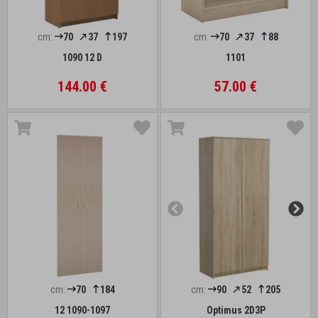
cm:
70
37
197
cm:
70
37
88
1090 12 D
1101
144.00 €
57.00 €
cm:
70
184
cm:
90
52
205
12 1090-1097
Optimus 2D3P