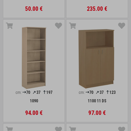
50.00 €
235.00 €
cm:
70
37
197
cm:
70
37
123
1090
1100 11 DS
94.00 €
97.00 €