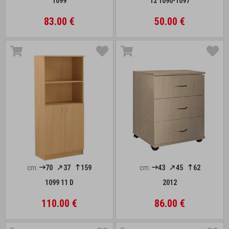
1099
12 1090-1097
83.00 €
50.00 €
cm:
70
37
159
cm:
43
45
62
1099 11 D
2012
110.00 €
86.00 €