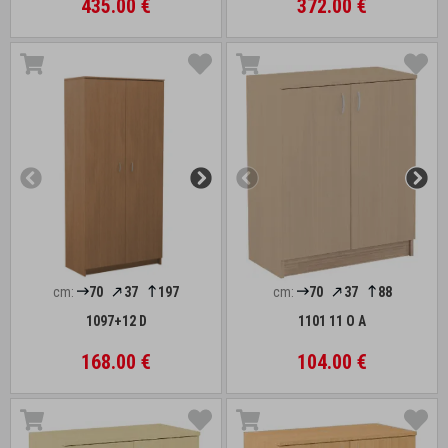
435.00 €
372.00 €
cm:
70
37
197
cm:
70
37
88
1097+12 D
1101 11 O A
168.00 €
104.00 €