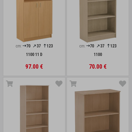
cm:
70
37
123
cm:
70
37
123
1100 11 D
1100
97.00 €
70.00 €