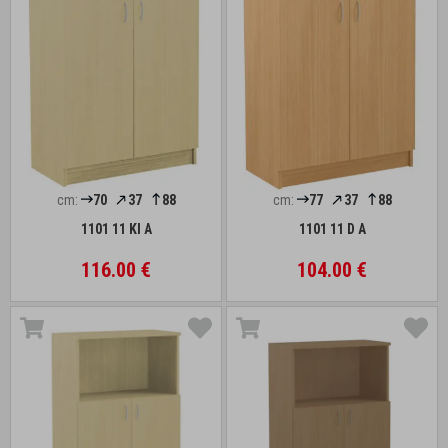
cm:
70
37
88
cm:
77
37
88
1101 11 Kl A
1101 11 D A
116.00 €
104.00 €