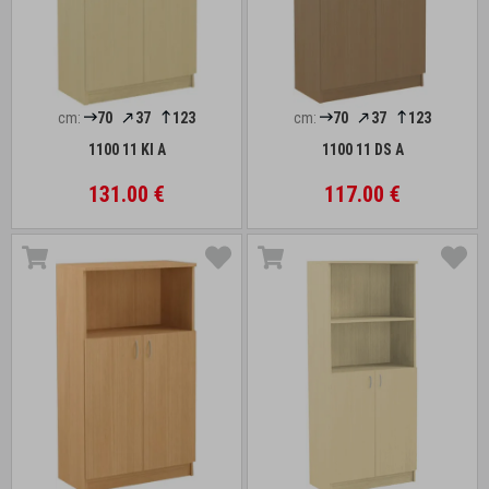
cm:
70
37
123
cm:
70
37
123
1100 11 Kl A
1100 11 DS A
131.00 €
117.00 €