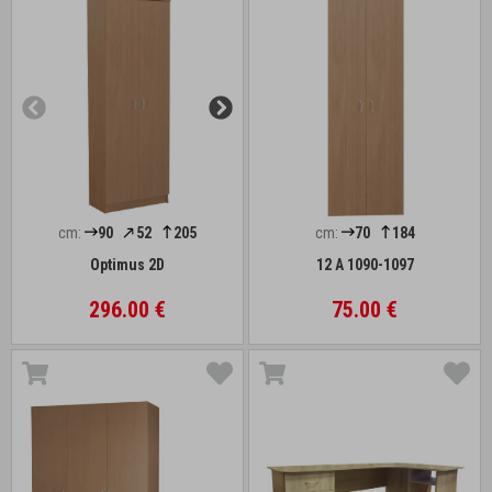
cm:
90
52
205
cm:
70
184
Optimus 2D
12 A 1090-1097
296.00 €
75.00 €