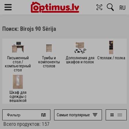
RU
Menu
Поиск: Birojs 90 Sērija
Письменный
Тумбы и
Дополнения для
Стеллаж / полка
стол /
компоненты
шкафов и полок
компьютерный
столов
стол
Шкаф для
одежды с
вешалкой
Самые популярные
Фильтр
Всего продуктов: 157