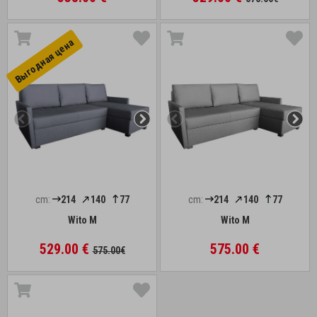
Выгоднaя цена
cm:
214
140
77
cm:
214
140
77
Wito M
Wito M
529.00 €
575.00 €
575.00€