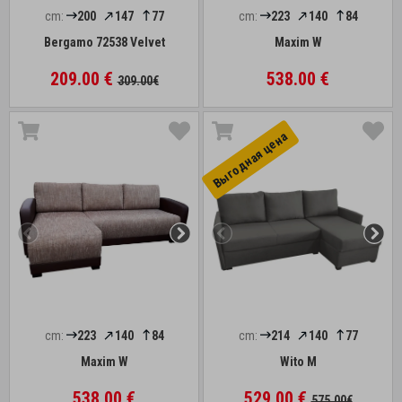
cm:
200
147
77
cm:
223
140
84
Bergamo 72538 Velvet
Maxim W
209.00 €
538.00 €
309.00€
Выгоднaя цена
cm:
223
140
84
cm:
214
140
77
Maxim W
Wito M
538.00 €
529.00 €
575.00€