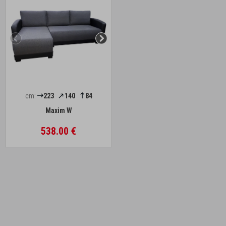
cm:
223
140
84
Maxim W
538.00 €