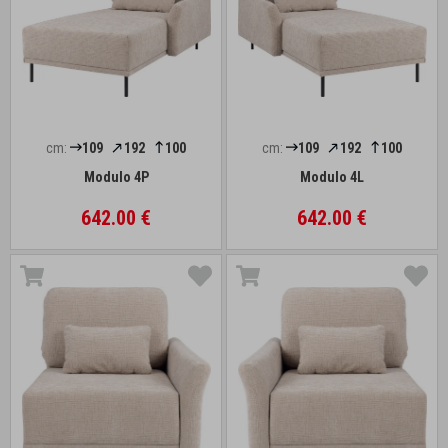
cm:
109
192
100
cm:
109
192
100
Modulo 4P
Modulo 4L
642.00 €
642.00 €