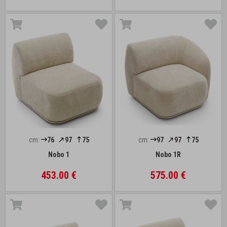
cm:
76
97
75
cm:
97
97
75
Nobo 1
Nobo 1R
453.00 €
575.00 €