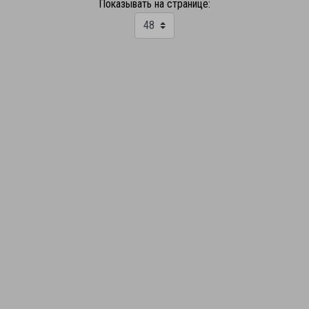
Показывать на странице: