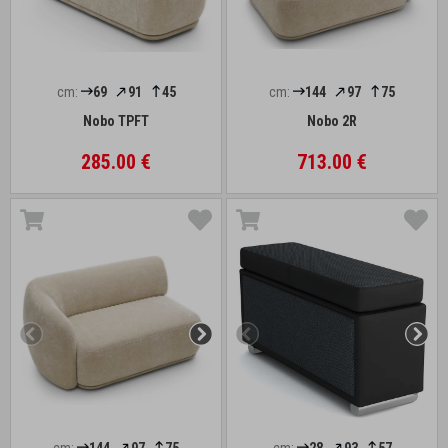
cm:
69
91
45
cm:
144
97
75
Nobo TPFT
Nobo 2R
285.00 €
713.00 €