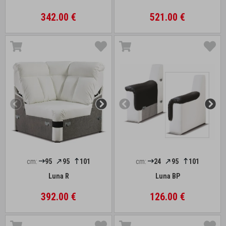
342.00 €
521.00 €
cm:
95
95
101
cm:
24
95
101
Luna R
Luna BP
392.00 €
126.00 €