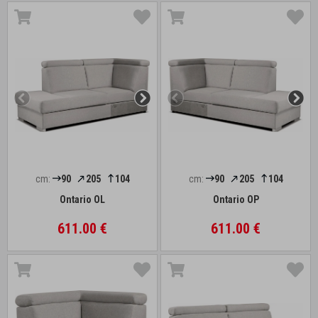
cm:
90
205
104
cm:
90
205
104
Ontario OL
Ontario OP
611.00 €
611.00 €