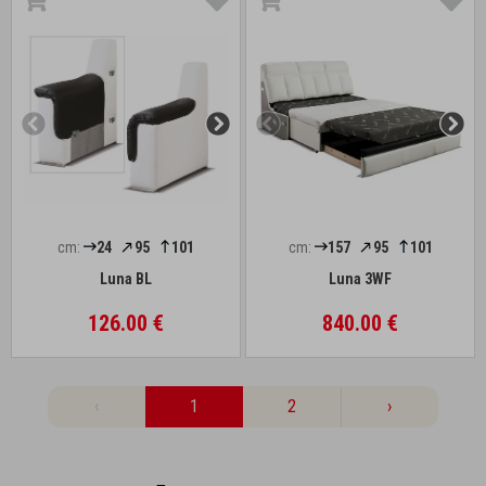
cm:
24
95
101
cm:
157
95
101
Luna BL
Luna 3WF
126.00 €
840.00 €
‹
1
2
›