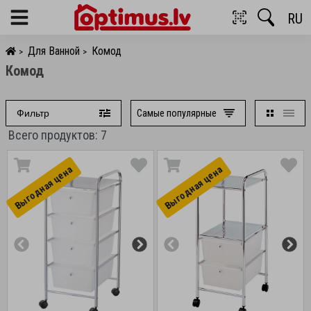
RU
Menu
Для Ванной
Комод
>
>
Комод
Самые популярные
Фильтр
Всего продуктов: 7
Выгоднaя цена
Выгоднaя цена