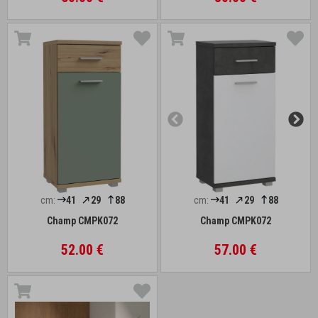
cm:
41
29
88
cm:
41
29
88
Champ CMPK072
Champ CMPK072
52.00 €
57.00 €