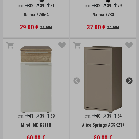
cm:
32
39
81
cm:
32
39
79
Namia 6245-4
Namia 7783
29.00 €
32.00 €
38.00€
39.00€
cm:
41
35
89
cm:
40
35
84
Mindi MDIK211R
Alice Springs ACSK217
60.00 €
80.00 €