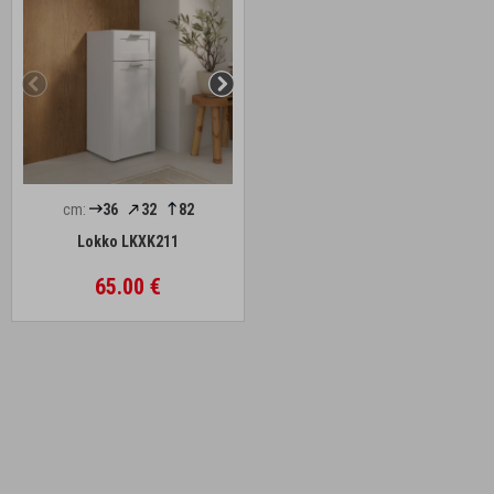
cm:
36
32
82
Lokko LKXK211
65.00 €