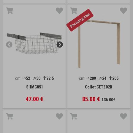
Распродажа
cm:
52
50
22.5
cm:
209
24
205
SHMC851
Collet CETZ02B
47.00 €
85.00 €
136.00€