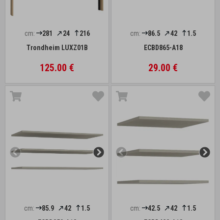
cm:
281
24
216
cm:
86.5
42
1.5
Trondheim LUXZ01B
ECBD865-A18
125.00 €
29.00 €
cm:
85.9
42
1.5
cm:
42.5
42
1.5