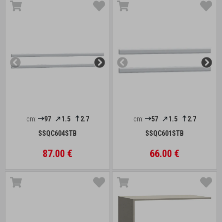
cm:
97
1.5
2.7
cm:
57
1.5
2.7
SSQC604STB
SSQC601STB
87.00 €
66.00 €