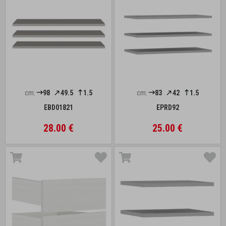
cm:
98
49.5
1.5
cm:
83
42
1.5
EBD01821
EPRD92
28.00 €
25.00 €