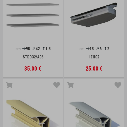
cm:
98
42
1.5
cm:
18
6
2
STDD32/A06
IZH02
35.00 €
25.00 €