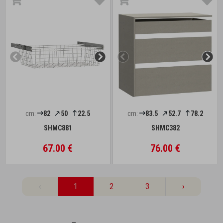
cm:
82
50
22.5
cm:
83.5
52.7
78.2
SHMC881
SHMC382
67.00 €
76.00 €
‹
1
2
3
›