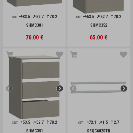
cm:
83.5
52.7
78.2
cm:
53.5
52.7
78.2
SHMC381
SHMC352
76.00 €
65.00 €
cm:
53.5
52.7
78.2
cm:
72.1
1.5
2.7
SHMC351
SSQC602STB