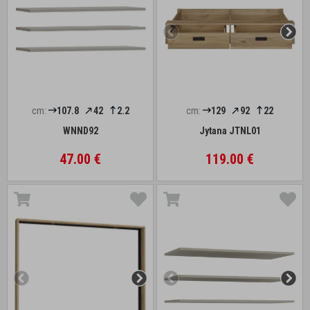
cm:
107.8
42
2.2
cm:
129
92
22
WNND92
Jytana JTNL01
47.00 €
119.00 €