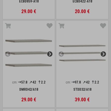
ECBD859-A18
ECBD422-A18
29.00 €
20.00 €
cm:
57.8
42
2.2
cm:
97.8
42
2.2
DMRD42/A18
STDD32/A18
29.00 €
39.00 €