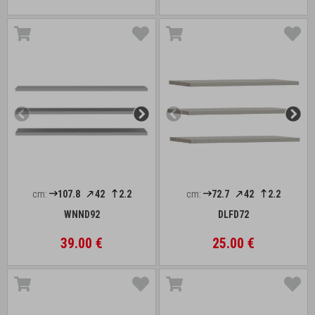
cm:
107.8
42
2.2
cm:
72.7
42
2.2
WNND92
DLFD72
39.00 €
25.00 €