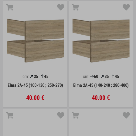
cm:
35
45
cm:
60
35
45
Elma 2A-45 (100-130 ; 250-270)
Elma 2A-45 (140-240 ; 280-400)
40.00 €
40.00 €