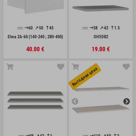
cm:
60
50
45
cm:
58
42
1.5
Elma 2A-60 (140-240 ; 280-400)
OHSD82
40.00 €
19.00 €
Выгоднaя цена