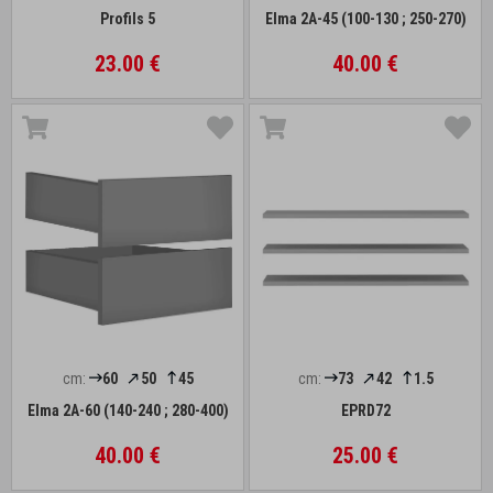
Profils 5
Elma 2A-45 (100-130 ; 250-270)
23.00 €
40.00 €
cm:
60
50
45
cm:
73
42
1.5
Elma 2A-60 (140-240 ; 280-400)
EPRD72
40.00 €
25.00 €