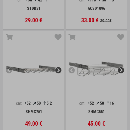
cm:
98
42
1
cm:
110
50
3
STDD31
ACSD1096
29.00 €
33.00 €
39.00€
cm:
52
50
5.2
cm:
52
50
16
SHMC751
SHMC551
49.00 €
45.00 €