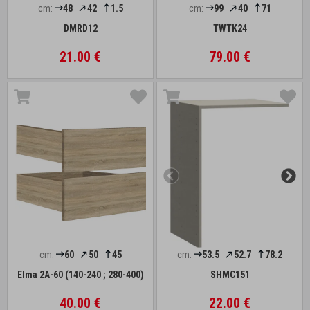
cm:
48
42
1.5
cm:
99
40
71
DMRD12
TWTK24
21.00 €
79.00 €
cm:
60
50
45
cm:
53.5
52.7
78.2
Elma 2A-60 (140-240 ; 280-400)
SHMC151
40.00 €
22.00 €