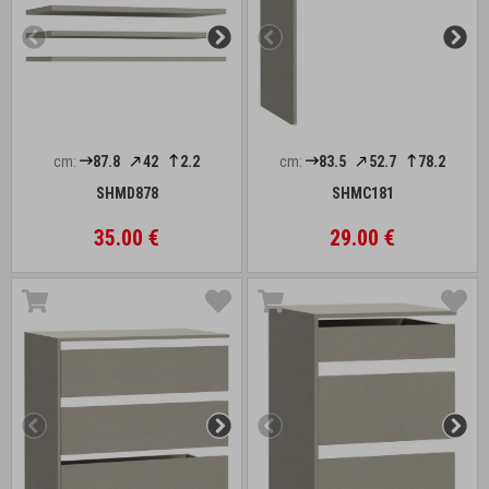
cm:
87.8
42
2.2
cm:
83.5
52.7
78.2
SHMD878
SHMC181
35.00 €
29.00 €