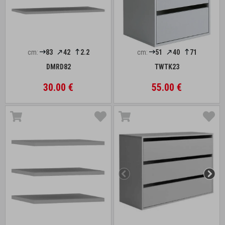
cm:
83
42
2.2
cm:
51
40
71
DMRD82
TWTK23
30.00 €
55.00 €