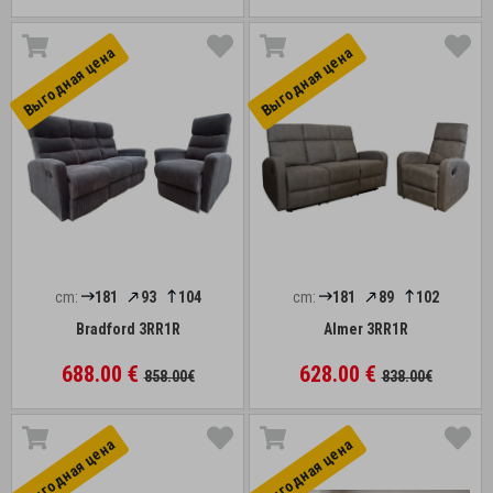
Выгоднaя цена
Выгоднaя цена
cm:
181
93
104
cm:
181
89
102
Bradford 3RR1R
Almer 3RR1R
688.00 €
628.00 €
858.00€
838.00€
Выгоднaя цена
Выгоднaя цена