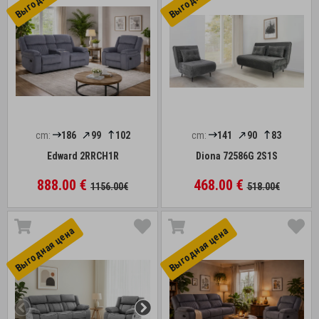
cm:
186
99
102
cm:
141
90
83
Edward 2RRCH1R
Diona 72586G 2S1S
888.00 €
468.00 €
1156.00€
518.00€
Выгоднaя цена
Выгоднaя цена