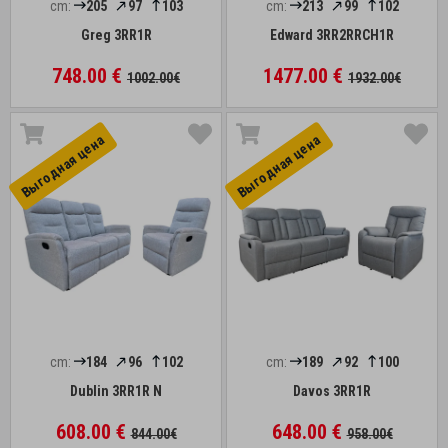
cm:
205
97
103
cm:
213
99
102
Greg 3RR1R
Edward 3RR2RRCH1R
748.00 €
1477.00 €
1002.00€
1932.00€
Выгоднaя цена
Выгоднaя цена
cm:
184
96
102
cm:
189
92
100
Dublin 3RR1R N
Davos 3RR1R
608.00 €
648.00 €
844.00€
958.00€