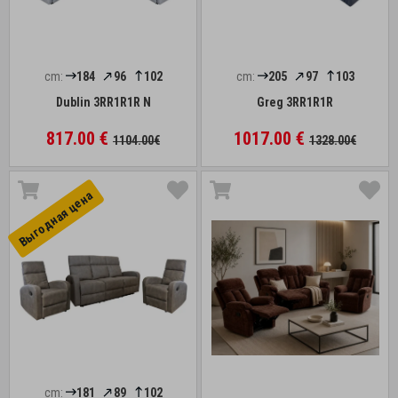
cm:
184
96
102
cm:
205
97
103
Dublin 3RR1R1R N
Greg 3RR1R1R
817.00 €
1017.00 €
1104.00€
1328.00€
Выгоднaя цена
cm:
181
89
102