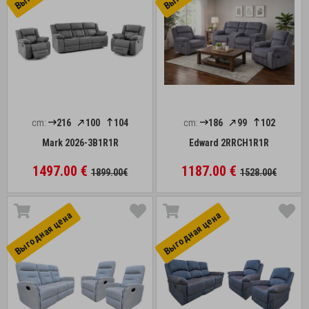
cm:
216
100
104
cm:
186
99
102
Mark 2026-3B1R1R
Edward 2RRCH1R1R
1497.00 €
1187.00 €
1899.00€
1528.00€
Выгоднaя цена
Выгоднaя цена