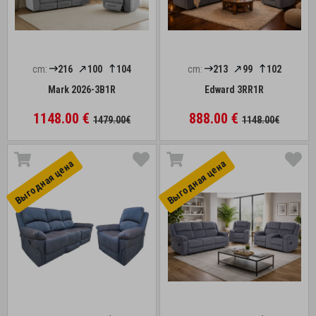
cm:
216
100
104
cm:
213
99
102
Mark 2026-3B1R
Edward 3RR1R
1148.00 €
888.00 €
1479.00€
1148.00€
Выгоднaя цена
Выгоднaя цена