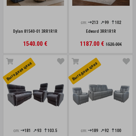
cm:
213
99
102
Dylan 81540-01 3RR1R1R
Edward 3RR1R1R
1540.00 €
1187.00 €
1520.00€
Выгоднaя цена
Выгоднaя цена
cm:
181
93
103.5
cm:
189
92
100