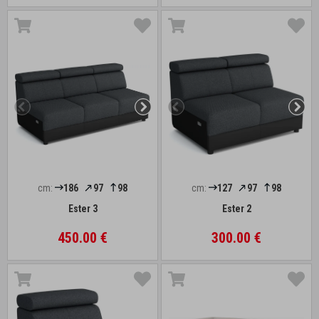
cm:
186
97
98
cm:
127
97
98
Ester 3
Ester 2
450.00 €
300.00 €