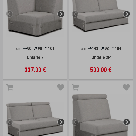
cm:
90
90
104
cm:
143
93
104
Ontario R
Ontario 2P
337.00 €
500.00 €