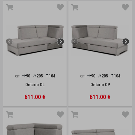
cm:
90
205
104
cm:
90
205
104
Ontario OL
Ontario OP
611.00 €
611.00 €