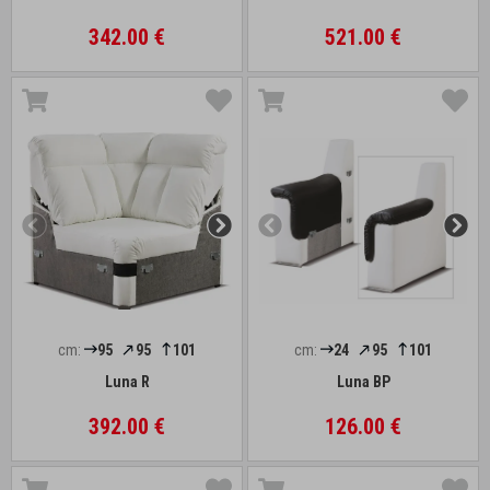
342.00 €
521.00 €
cm:
95
95
101
cm:
24
95
101
Luna R
Luna BP
392.00 €
126.00 €