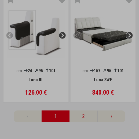
cm:
24
95
101
cm:
157
95
101
Luna BL
Luna 3WF
126.00 €
840.00 €
‹
1
2
›