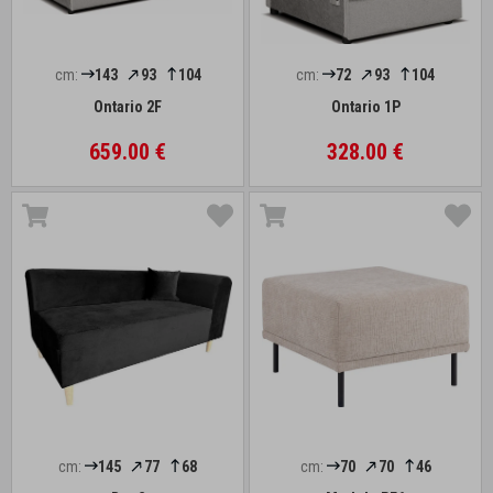
cm:
143
93
104
cm:
72
93
104
Ontario 2F
Ontario 1P
659.00 €
328.00 €
cm:
145
77
68
cm:
70
70
46