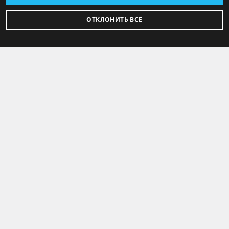
ОТКЛОНИТЬ ВСЕ