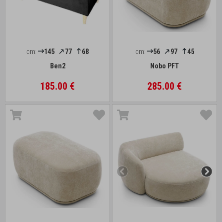
cm:
145
77
68
cm:
56
97
45
Ben2
Nobo PFT
185.00 €
285.00 €