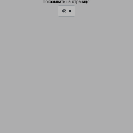
Показывать на странице: