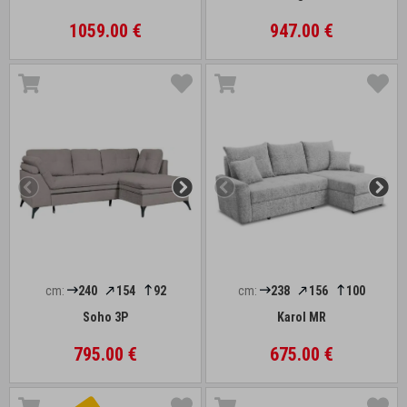
1059.00 €
947.00 €
cm:
240
154
92
cm:
238
156
100
Soho 3P
Karol MR
795.00 €
675.00 €