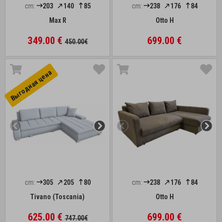
cm:
203
140
85
cm:
238
176
84
Max R
Otto H
349.00 €
699.00 €
450.00€
Выгоднaя цена
cm:
305
205
80
cm:
238
176
84
Tivano (Toscania)
Otto H
625.00 €
699.00 €
747.00€