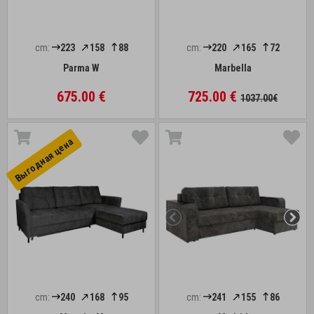
cm:
223
158
88
cm:
220
165
72
Parma W
Marbella
675.00 €
725.00 €
1037.00€
Выгоднaя цена
cm:
240
168
95
cm:
241
155
86