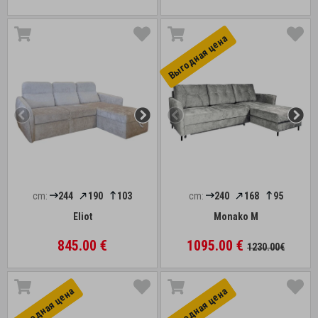
Выгоднaя цена
cm:
244
190
103
cm:
240
168
95
Eliot
Monako M
845.00 €
1095.00 €
1230.00€
Выгоднaя цена
Выгоднaя цена