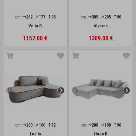
cm:
262
177
95
cm:
305
205
90
Vello G
Alvares
1157.00 €
1309.00 €
cm:
260
160
72
cm:
288
180
90
Lucita
Hugo B