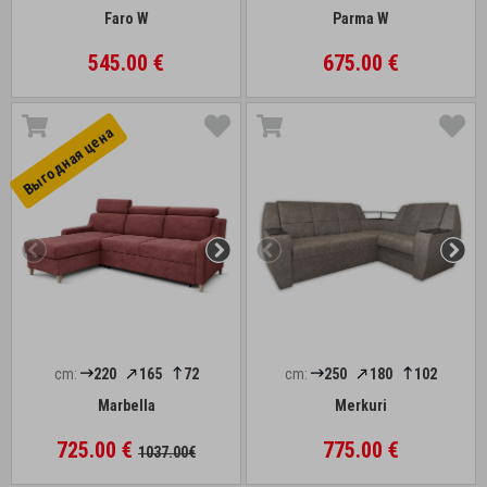
Faro W
Parma W
545.00 €
675.00 €
Выгоднaя цена
cm:
220
165
72
cm:
250
180
102
Marbella
Merkuri
725.00 €
775.00 €
1037.00€