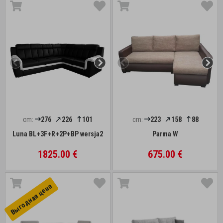
cm:
276
226
101
cm:
223
158
88
Luna BL+3F+R+2P+BP wersja2
Parma W
1825.00 €
675.00 €
Выгоднaя цена