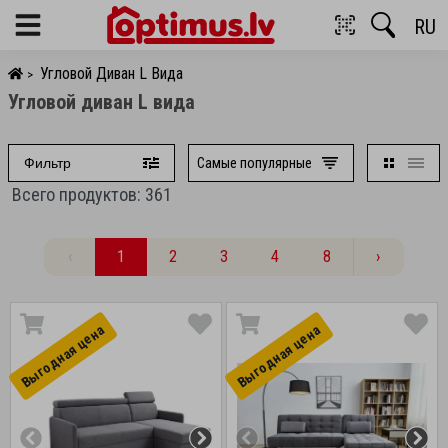
RU
Menu
Угловой Диван L Вида
>
Угловой диван L вида
Самые популярные
Фильтр
Всего продуктов: 361
‹
1
2
3
4
8
›
Выгоднaя цена
Выгоднaя цена