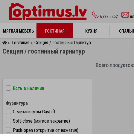
6788 5252
in
МЯГКАЯ МЕБЕЛЬ
МЯГКАЯ МЕБЕЛЬ
ГОСТИНАЯ
ГОСТИНАЯ
КУХНЯ
КУХНЯ
СПАЛЬ
СПАЛЬ
Гостиная
Секция / Гостинный Гарнитур
>
>
Секция / гостинный гарнитур
Всего продуктов:
Есть в наличии
Фурнитура
С механизмом GasLift
Soft-close (мягкое закрытие)
Push-open (открытие от нажатия)