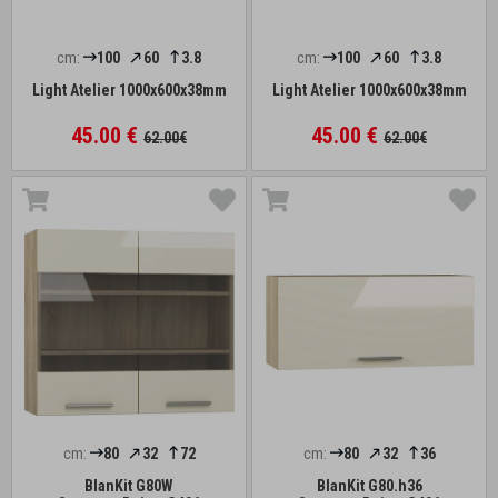
cm:
100
60
3.8
cm:
100
60
3.8
Light Atelier 1000x600x38mm
Light Atelier 1000x600x38mm
45.00 €
45.00 €
62.00€
62.00€
cm:
80
32
72
cm:
80
32
36
BlanKit G80W
BlanKit G80.h36