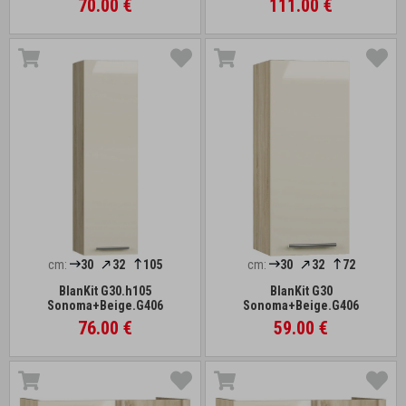
70.00 €
111.00 €
cm:
30
32
105
cm:
30
32
72
BlanKit G30.h105
BlanKit G30
Sonoma+Beige.G406
Sonoma+Beige.G406
76.00 €
59.00 €