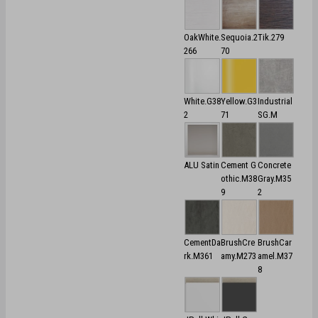
OakWhite.
Sequoia.2
Tik.279
266
70
White.G38
Yellow.G3
Industrial
2
71
SG.M
ALU Satin
Cement G
Concrete
othic.M38
Gray.M35
9
2
CementDa
BrushCre
BrushCar
rk.M361
amy.M273
amel.M37
8