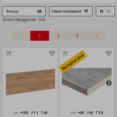
Самые популярные
Фильтр
Всего продуктов: 104
‹
1
2
3
›
Выгоднaя цена
cm:
305
1.1
64
cm:
84
60
3.8