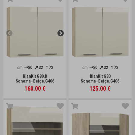
cm:
80
32
72
cm:
80
32
72
BlanKit G80.D
BlanKit G80
Sonoma+Beige.G406
Sonoma+Beige.G406
160.00 €
125.00 €