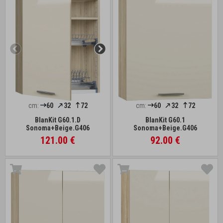
cm:
60
32
72
cm:
60
32
72
BlanKit G60.1.D
BlanKit G60.1
Sonoma+Beige.G406
Sonoma+Beige.G406
121.00 €
92.00 €