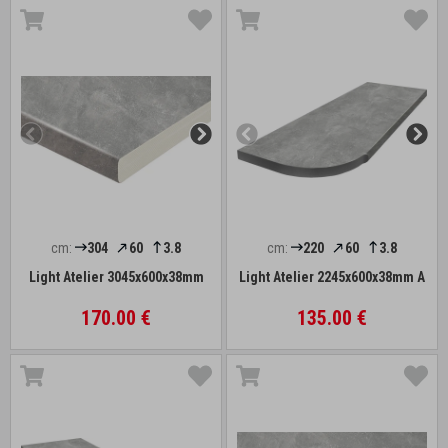
cm:
304
60
3.8
cm:
220
60
3.8
Light Atelier 3045x600x38mm
Light Atelier 2245x600x38mm A
170.00 €
135.00 €