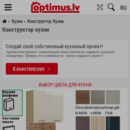
RU
Menu
Кухня
Конструктор Кухни
>
>
Конструктор кухни
Создай свой собственный кухонный проект!
Удобный инструмент, позволяющий самостоятельно создавать кухонную
планировку. Проверь его возможности - начни создавать проект!
К конструктору
ВЫБОР ЦВЕТА ДЛЯ КУХНИ
Верхние
шкафчики
ChicoryDa
GreyQuart
GreyLight.
rk.M395
z.M306
F338
Настенная
панель