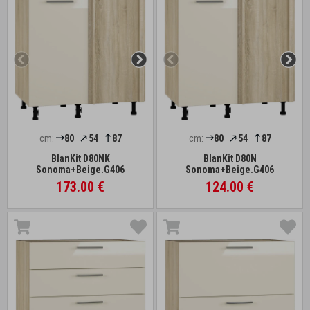
cm:
80
54
87
cm:
80
54
87
BlanKit D80NK
BlanKit D80N
Sonoma+Beige.G406
Sonoma+Beige.G406
173.00 €
124.00 €