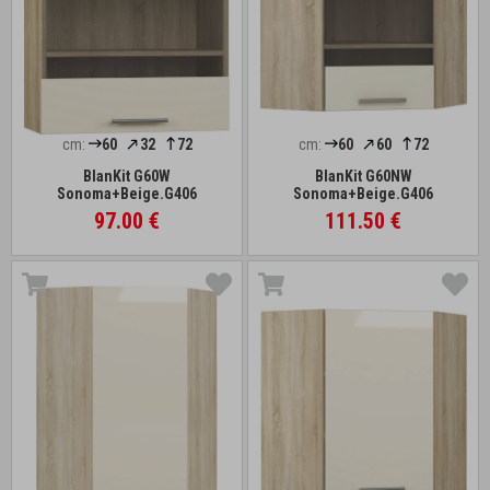
cm:
60
32
72
cm:
60
60
72
BlanKit G60W
BlanKit G60NW
Sonoma+Beige.G406
Sonoma+Beige.G406
97.00 €
111.50 €