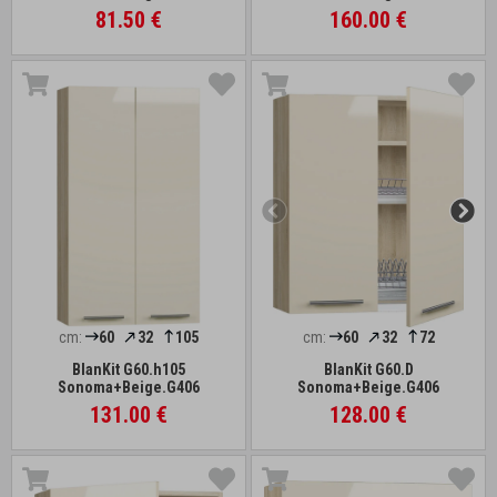
81.50 €
160.00 €
cm:
60
32
105
cm:
60
32
72
BlanKit G60.h105
BlanKit G60.D
Sonoma+Beige.G406
Sonoma+Beige.G406
131.00 €
128.00 €