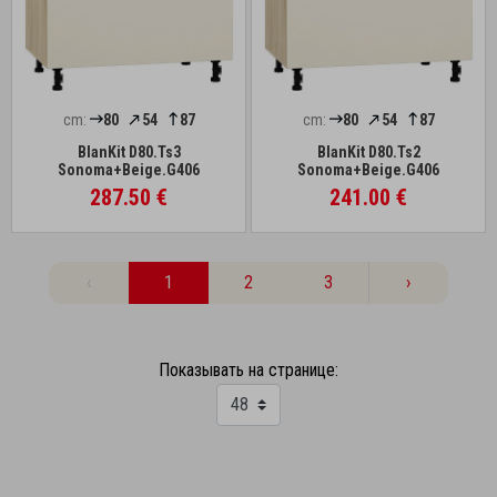
cm:
80
54
87
cm:
80
54
87
BlanKit D80.Ts3
BlanKit D80.Ts2
Sonoma+Beige.G406
Sonoma+Beige.G406
287.50 €
241.00 €
‹
1
2
3
›
Показывать на странице: