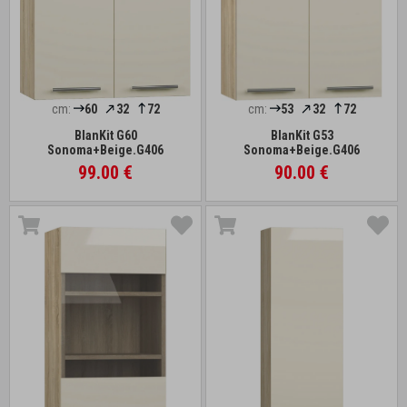
cm:
60
32
72
cm:
53
32
72
BlanKit G60
BlanKit G53
Sonoma+Beige.G406
Sonoma+Beige.G406
99.00 €
90.00 €