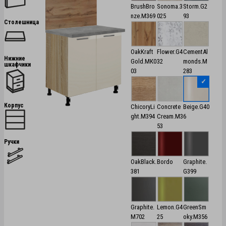
BrushBro
Sonoma.3
Storm.G2
nze.M369
025
93
Столешница
OakKraft
Flower.G4
CementAl
Нижние
Gold.MК0
32
monds.M
шкафчики
03
283
Корпус
ChicoryLi
Concrete
Beige.G40
ght.M394
Cream.M3
6
53
Ручки
OakBlack.
Bordo
Graphite.
381
G399
Graphite.
Lemon.G4
GreenSm
M702
25
oky.M356