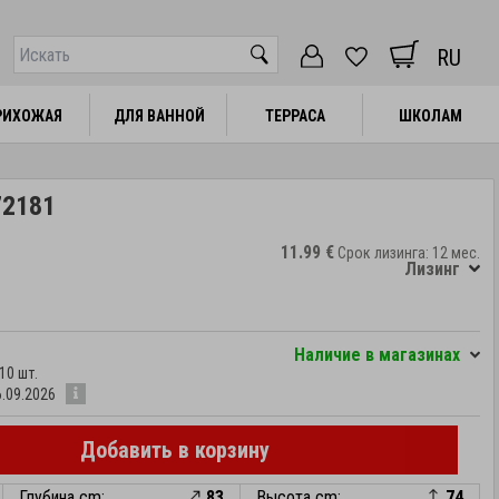
RU
РИХОЖАЯ
РИХОЖАЯ
ДЛЯ ВАННОЙ
ДЛЯ ВАННОЙ
ТЕРРАСА
ТЕРРАСА
ШКОЛАМ
ШКОЛАМ
72181
11.99 €
Срок лизинга: 12 мес.
Лизинг
Hаличие в магазинах
10 шт.
6.09.2026
Добавить в корзину
Глубина cm:
83
Высота cm:
74