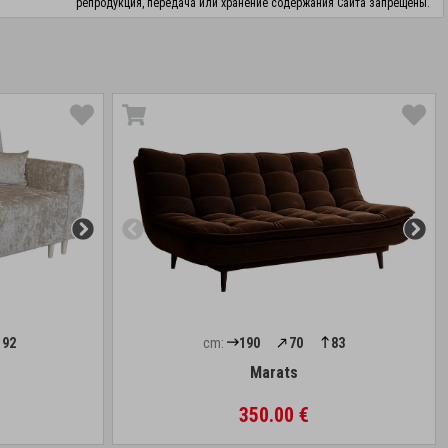
репродукция, передача или хранение содержания Сайта запрещены.
92
cm:
190
70
83
Marats
350.00 €