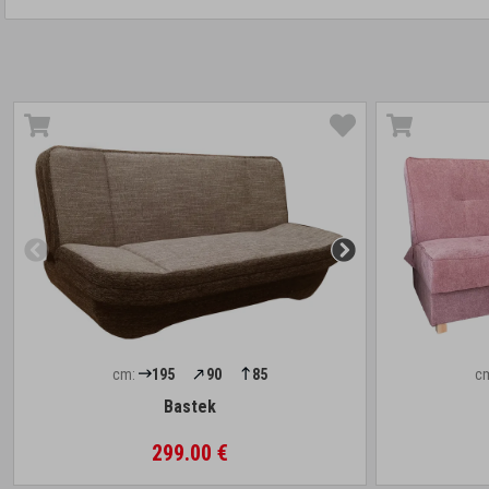
cm:
195
90
85
c
Bastek
299.00 €