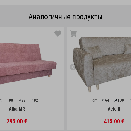
Аналогичные продукты
m:
190
88
92
cm:
164
100
Alba MR
Velo II
295.00 €
415.00 €