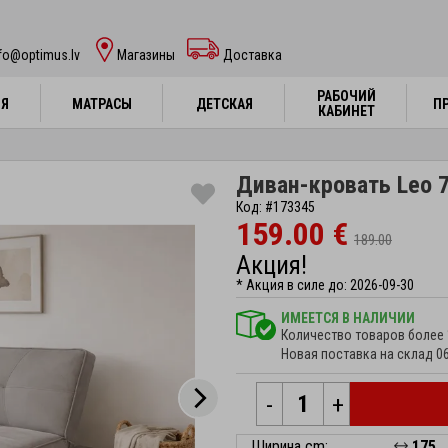
fo@optimus.lv
Mагазины
Доставка
РАБОЧИЙ
РАБОЧИЙ
НЯ
НЯ
МАТРАСЫ
МАТРАСЫ
ДЕТСКАЯ
ДЕТСКАЯ
П
П
КАБИНЕТ
КАБИНЕТ
Диван-кровать Leo 
Код: #173345
159.00 €
189.00
Акция!
* Акция в силе до: 2026-09-30
ИМЕЕТСЯ В НАЛИЧИИ
Количество товаров более 
Новая поставка на склад 0
-
+
Ширина cm:
175