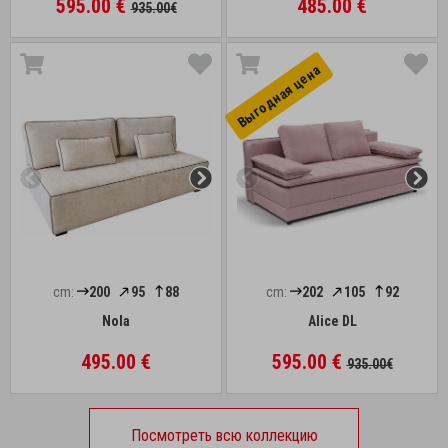
595.00 €
485.00 €
935.00€
Выгоднaя цена
cm:
200
95
88
cm:
202
105
92
Nola
Alice DL
495.00 €
595.00 €
935.00€
Посмотреть всю коллекцию