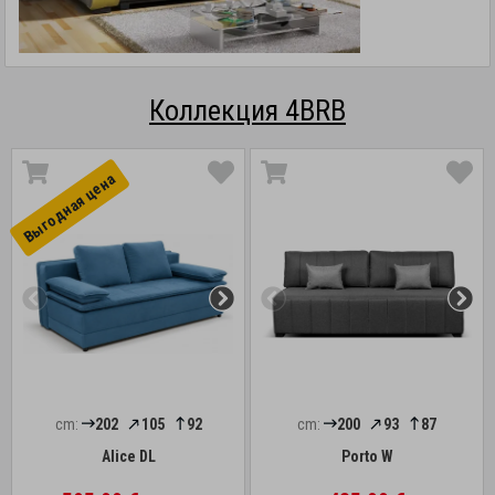
Коллекция 4BRB
Выгоднaя цена
cm:
202
105
92
cm:
200
93
87
Alice DL
Porto W