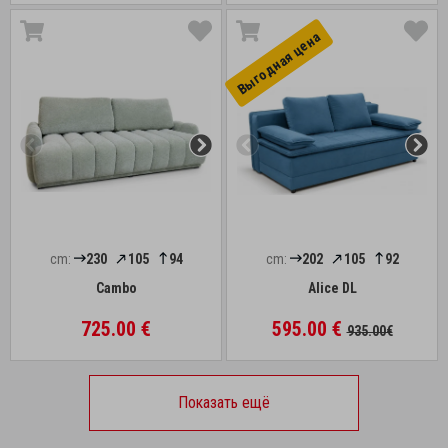
Выгоднaя цена
cm:
230
105
94
cm:
202
105
92
Cambo
Alice DL
725.00 €
595.00 €
935.00€
Показать ещё