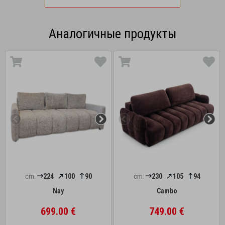
Аналогичные продукты
cm:
224
100
90
cm:
230
105
94
Nay
Cambo
699.00 €
749.00 €