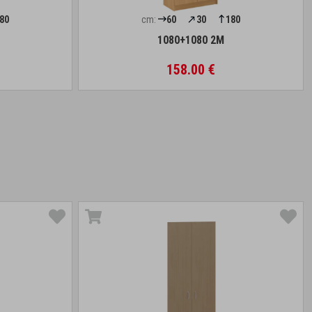
80
cm:
60
30
180
1080+1080 2M
158.00 €