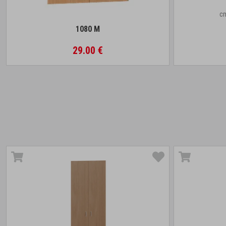
c
1080 M
29.00 €