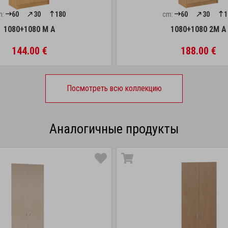
m:
60
30
180
cm:
60
30
1
1080+1080 M A
1080+1080 2M A
144.00 €
188.00 €
Посмотреть всю коллекцию
Аналогичные продукты