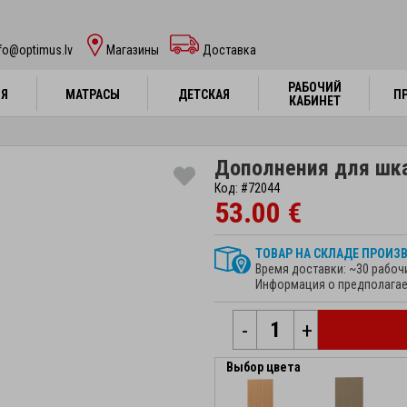
fo@optimus.lv
Mагазины
Доставка
РАБОЧИЙ
РАБОЧИЙ
НЯ
НЯ
МАТРАСЫ
МАТРАСЫ
ДЕТСКАЯ
ДЕТСКАЯ
П
П
КАБИНЕТ
КАБИНЕТ
Дополнения для шка
Код: #72044
53.00 €
ТОВАР НА СКЛАДЕ ПРОИЗ
Время доставки: ~30 рабоч
Информация о предполагае
-
+
Выбор цвета