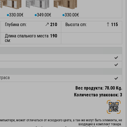
330.00€
349.00€
330.00€
⬤
⬤
⬤
Глубина cm:
210
Высота cm:
115
Длина спального места
190
см:
траса
Вес продукта: 78.00 Kg.
Количество упаковок: 3
мпьютере, может отличаться от исходного цвета, а так-же могут быть элементы, не
входящие в комплект товара.