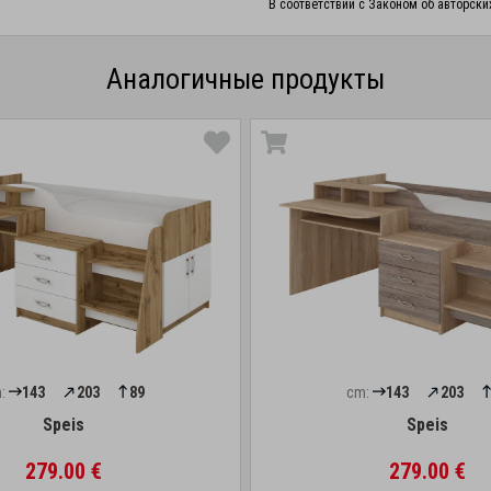
В соответствии с Законом об авторски
Аналогичные продукты
:
143
203
89
cm:
143
203
Speis
Speis
279.00 €
279.00 €