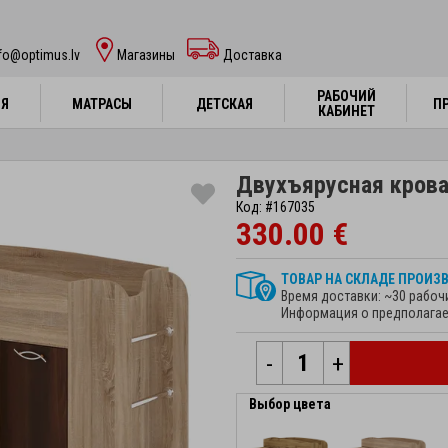
fo@optimus.lv
Mагазины
Доставка
РАБОЧИЙ
РАБОЧИЙ
НЯ
НЯ
МАТРАСЫ
МАТРАСЫ
ДЕТСКАЯ
ДЕТСКАЯ
П
П
КАБИНЕТ
КАБИНЕТ
Двухъярусная крова
Код: #167035
330.00 €
ТОВАР НА СКЛАДЕ ПРОИЗ
Время доставки: ~30 рабоч
Информация о предполагае
-
+
Выбор цвета