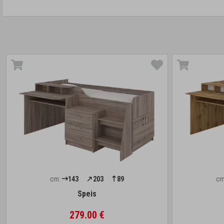
cm:
143
203
89
cm
Speis
279.00 €