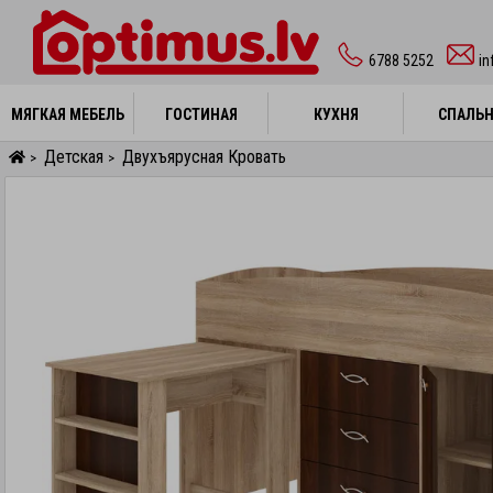
6788 5252
in
МЯГКАЯ МЕБЕЛЬ
МЯГКАЯ МЕБЕЛЬ
ГОСТИНАЯ
ГОСТИНАЯ
КУХНЯ
КУХНЯ
СПАЛЬ
СПАЛЬ
Детская
Двухъярусная Кровать
>
>