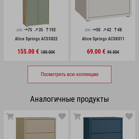
cm:
75
35
192
cm:
50
42
48
Alice Springs ACSS822
Alice Springs ACSK011
155.00 €
69.00 €
180.00€
94.00€
Посмотреть всю коллекцию
Аналогичные продукты