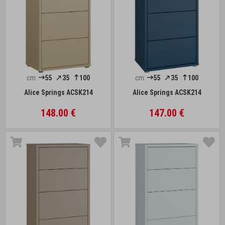
cm:
55
35
100
cm:
55
35
100
Alice Springs ACSK214
Alice Springs ACSK214
148.00 €
147.00 €