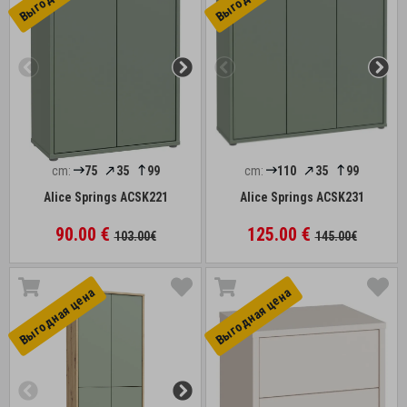
cm:
75
35
99
cm:
110
35
99
Alice Springs ACSK221
Alice Springs ACSK231
90.00 €
125.00 €
103.00€
145.00€
Выгоднaя цена
Выгоднaя цена