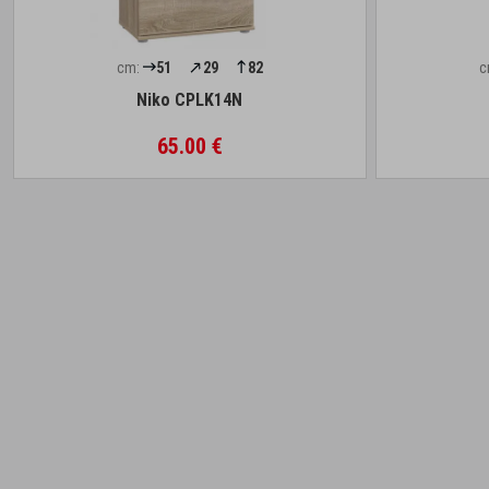
cm:
51
29
82
c
Niko CPLK14N
65.00 €