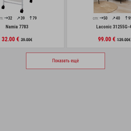
m:
32
39
79
cm:
50
40
9
Namia 7783
Laconic 31255G-
32.00 €
99.00 €
39.00€
139.00€
Показать ещё