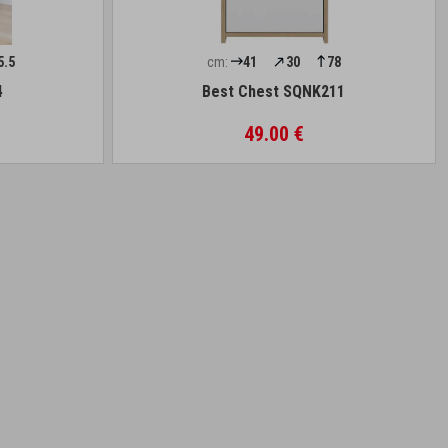
5.5
cm:
41
30
78
4
Best Chest SQNK211
49.00 €