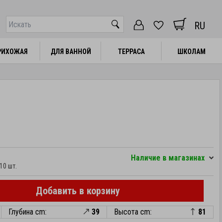
RU
РИХОЖАЯ
РИХОЖАЯ
ДЛЯ ВАННОЙ
ДЛЯ ВАННОЙ
ТЕРРАСА
ТЕРРАСА
ШКОЛАМ
ШКОЛАМ
Hаличие в магазинах
10 шт.
Добавить в корзину
Глубина cm:
39
Высота cm:
81