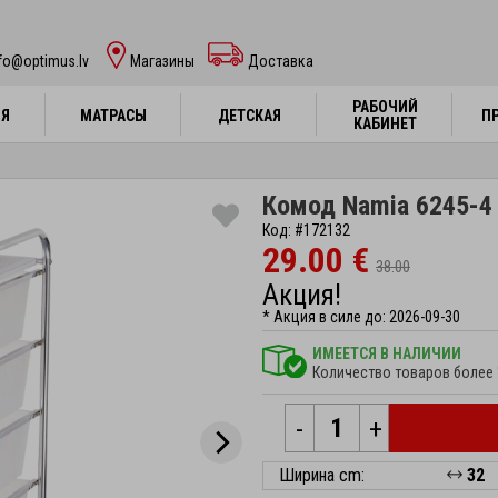
fo@optimus.lv
Mагазины
Доставка
РАБОЧИЙ
РАБОЧИЙ
НЯ
НЯ
МАТРАСЫ
МАТРАСЫ
ДЕТСКАЯ
ДЕТСКАЯ
П
П
КАБИНЕТ
КАБИНЕТ
Комод Namia 6245-4
Код: #172132
29.00 €
38.00
Акция!
* Акция в силе до: 2026-09-30
ИМЕЕТСЯ В НАЛИЧИИ
Количество товаров более 
-
+
Ширина cm:
32