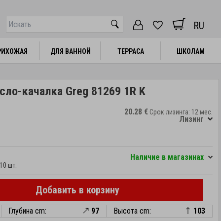
RU
РИХОЖАЯ
РИХОЖАЯ
ДЛЯ ВАННОЙ
ДЛЯ ВАННОЙ
ТЕРРАСА
ТЕРРАСА
ШКОЛАМ
ШКОЛАМ
сло-качалка Greg 81269 1R K
20.28 €
Срок лизинга: 12 мес.
Лизинг
Hаличие в магазинах
10 шт.
Добавить в корзину
Глубина cm:
97
Высота cm:
103