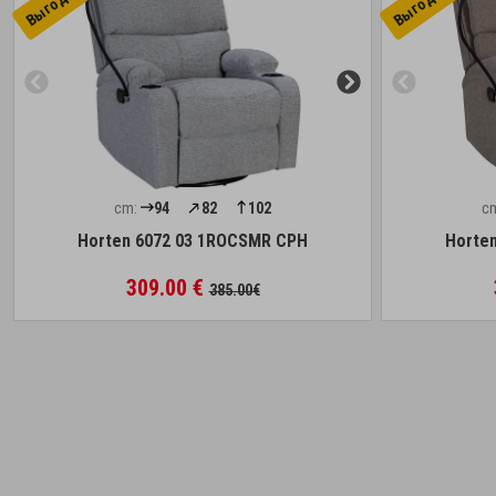
cm:
94
82
102
c
Horten 6072 03 1ROCSMR CPH
Horte
309.00 €
385.00€