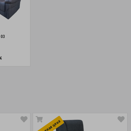
103
€
Выгоднaя цена