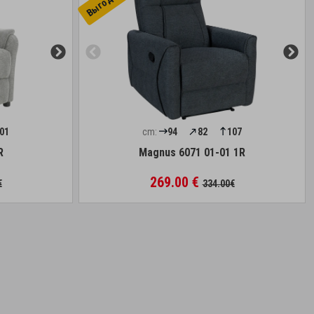
01
cm:
94
82
107
R
Magnus 6071 01-01 1R
269.00 €
€
334.00€