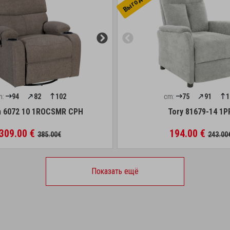
m:
94
82
102
cm:
75
91
1
n 6072 10 1ROCSMR CPH
Tory 81679-14 1P
309.00 €
194.00 €
385.00€
243.00
Показать ещё