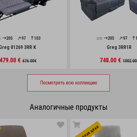
:
205
97
103
cm:
205
97
Greg 81269 3RR K
Greg 3RR1R
479.00 €
748.00 €
676.00€
1002.00
Посмотреть всю коллекцию
Аналогичные продукты
Выгоднaя цена