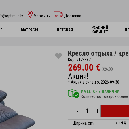
fo@optimus.lv
Mагазины
Доставка
РАБОЧИЙ
РАБОЧИЙ
НЯ
НЯ
МАТРАСЫ
МАТРАСЫ
ДЕТСКАЯ
ДЕТСКАЯ
П
П
КАБИНЕТ
КАБИНЕТ
Кресло отдыха / кре
Код: #174487
269.00 €
326.00
Акция!
* Акция в силе до: 2026-09-30
ИМЕЕТСЯ В НАЛИЧИИ
Количество товаров более 
-
+
Ширина cm:
94