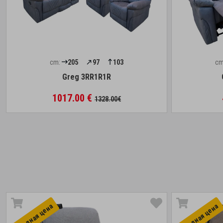
cm:
205
97
103
cm
Greg 3RR1R1R
1017.00 €
1328.00€
Выгоднaя цена
Выгоднaя цена