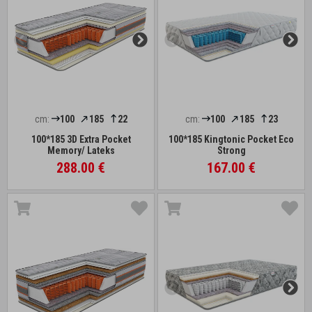
cm:
100
185
22
cm:
100
185
23
100*185 3D Extra Pocket
100*185 Kingtonic Pocket Eco
Memory/ Lateks
Strong
288.00 €
167.00 €