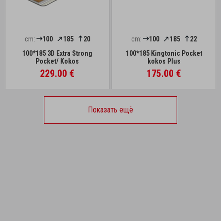
cm:
100
185
20
cm:
100
185
22
100*185 3D Extra Strong
100*185 Kingtonic Pocket
Pocket/ Kokos
kokos Plus
229.00 €
175.00 €
Показать ещё