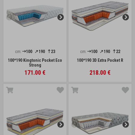
cm:
100
190
23
cm:
100
190
22
100*190 Kingtonic Pocket Eco
100*190 3D Extra Pocket R
Strong
171.00 €
218.00 €