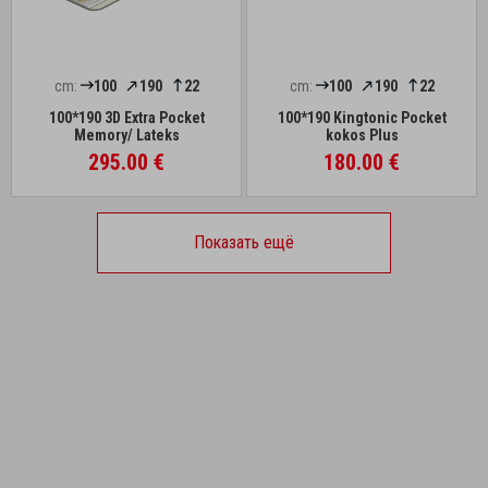
cm:
100
190
22
cm:
100
190
22
100*190 3D Extra Pocket
100*190 Kingtonic Pocket
Memory/ Lateks
kokos Plus
295.00 €
180.00 €
Показать ещё