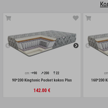
Ко
cm:
90
200
22
cm
90*200 Kingtonic Pocket kokos Plus
160*200 K
142.00 €