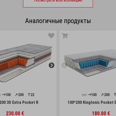
Посмотреть всю коллекцию
Аналогичные продукты
:
100
200
22
cm:
100
200
200 3D Extra Pocket R
100*200 Kingtonic Pocket 
230.00 €
180.00 €