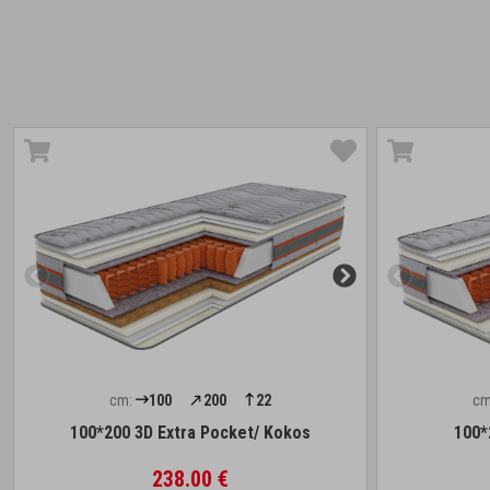
cm:
100
200
22
cm
100*200 3D Extra Pocket/ Kokos
100*
238.00 €