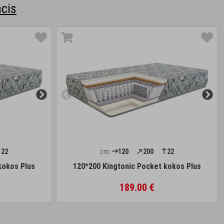
cis
22
cm:
120
200
22
kokos Plus
120*200 Kingtonic Pocket kokos Plus
189.00 €