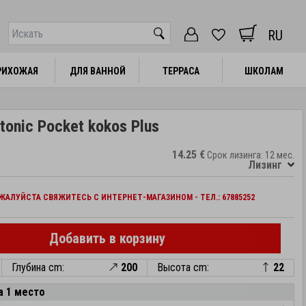
RU
РИХОЖАЯ
РИХОЖАЯ
ДЛЯ ВАННОЙ
ДЛЯ ВАННОЙ
ТЕРРАСА
ТЕРРАСА
ШКОЛАМ
ШКОЛАМ
onic Pocket kokos Plus
14.25 €
Срок лизинга: 12 мес.
Лизинг
АЛУЙСТА СВЯЖИТЕСЬ С ИНТЕРНЕТ-МАГАЗИНОМ - ТЕЛ.: 67885252
Добавить в корзину
Глубина cm:
200
Высота cm:
22
а 1 место