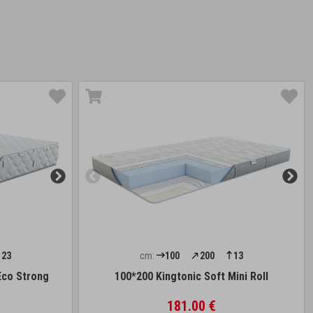
23
cm:
100
200
13
Eco Strong
100*200 Kingtonic Soft Mini Roll
181.00 €