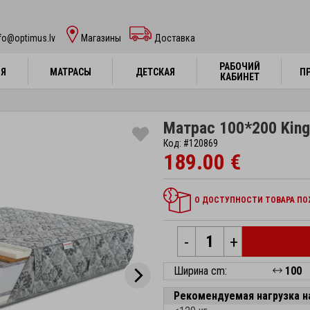
fo@optimus.lv
Mагазины
Доставка
РАБОЧИЙ
РАБОЧИЙ
НЯ
НЯ
МАТРАСЫ
МАТРАСЫ
ДЕТСКАЯ
ДЕТСКАЯ
П
П
КАБИНЕТ
КАБИНЕТ
Матрас 100*200 Kingt
Код: #120869
189.00 €
О ДОСТУПНОСТИ ТОВАРА ПОЖ
-
+
Ширина cm:
100
Рекомендуемая нагрузка н