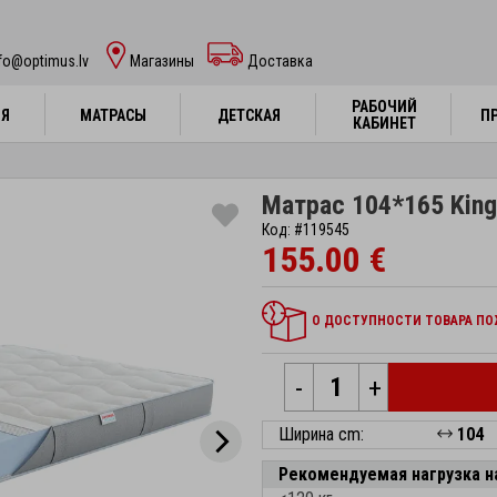
fo@optimus.lv
Mагазины
Доставка
РАБОЧИЙ
РАБОЧИЙ
НЯ
НЯ
МАТРАСЫ
МАТРАСЫ
ДЕТСКАЯ
ДЕТСКАЯ
П
П
КАБИНЕТ
КАБИНЕТ
Матрас 104*165 Kingt
Код: #119545
155.00 €
О ДОСТУПНОСТИ ТОВАРА ПОЖ
-
+
Ширина cm:
104
Рекомендуемая нагрузка н