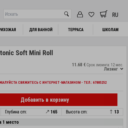
RU
РИХОЖАЯ
РИХОЖАЯ
ДЛЯ ВАННОЙ
ДЛЯ ВАННОЙ
ТЕРРАСА
ТЕРРАСА
ШКОЛАМ
ШКОЛАМ
onic Soft Mini Roll
11.68 €
Срок лизинга: 12 мес.
Лизинг
АЛУЙСТА СВЯЖИТЕСЬ С ИНТЕРНЕТ-МАГАЗИНОМ - ТЕЛ.: 67885252
Добавить в корзину
Глубина cm:
165
Высота cm:
13
а 1 место