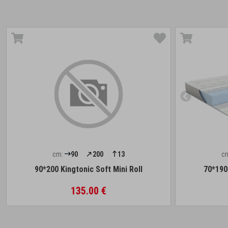
cm:
90
200
13
c
90*200 Kingtonic Soft Mini Roll
70*190 
135.00 €