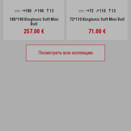
cm:
180
190
13
cm:
72
110
13
180*190 Kingtonic Soft Mini
72*110 Kingtonic Soft Mini Roll
Roll
257.00 €
71.00 €
Посмотреть всю коллекцию