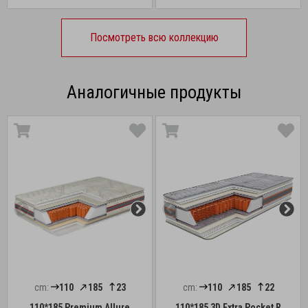
Посмотреть всю коллекцию
Аналогичные продукты
cm:
110
185
23
cm:
110
185
22
110*185 Premium Allure
110*185 3D Extra Pocket R