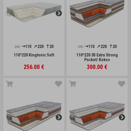
cm:
110
220
20
cm:
110
220
20
110*220 Kingtonic Soft
110*220 3D Extra Strong
Pocket/ Kokos
256.00 €
300.00 €