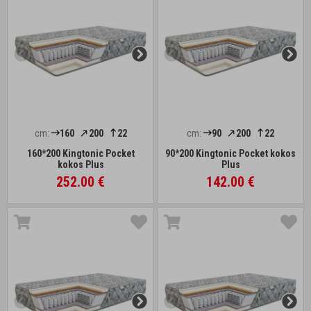
cm:
160
200
22
cm:
90
200
22
160*200 Kingtonic Pocket
90*200 Kingtonic Pocket kokos
kokos Plus
Plus
252.00 €
142.00 €