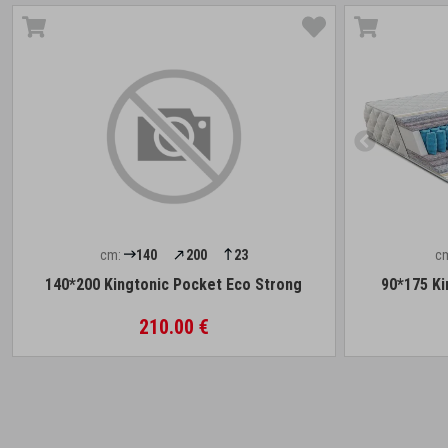
cm:
140
200
23
c
140*200 Kingtonic Pocket Eco Strong
90*175 Ki
210.00 €