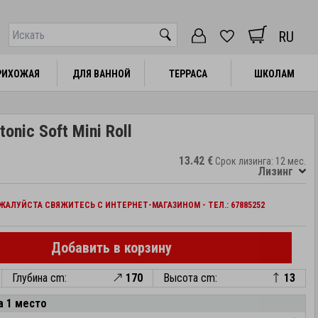
RU
РИХОЖАЯ
РИХОЖАЯ
ДЛЯ ВАННОЙ
ДЛЯ ВАННОЙ
ТЕРРАСА
ТЕРРАСА
ШКОЛАМ
ШКОЛАМ
onic Soft Mini Roll
13.42 €
Срок лизинга: 12 мес.
Лизинг
АЛУЙСТА СВЯЖИТЕСЬ С ИНТЕРНЕТ-МАГАЗИНОМ - ТЕЛ.: 67885252
Добавить в корзину
Глубина cm:
170
Высота cm:
13
а 1 место