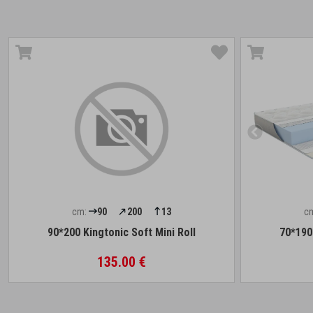
cm:
90
200
13
c
90*200 Kingtonic Soft Mini Roll
70*190 
135.00 €