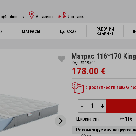
fo@optimus.lv
Mагазины
Доставка
РАБОЧИЙ
РАБОЧИЙ
НЯ
НЯ
МАТРАСЫ
МАТРАСЫ
ДЕТСКАЯ
ДЕТСКАЯ
П
П
КАБИНЕТ
КАБИНЕТ
Матрас 116*170 Kingt
Код: #119599
178.00 €
О ДОСТУПНОСТИ ТОВАРА ПОЖ
-
+
Ширина cm:
116
Рекомендуемая нагрузка н