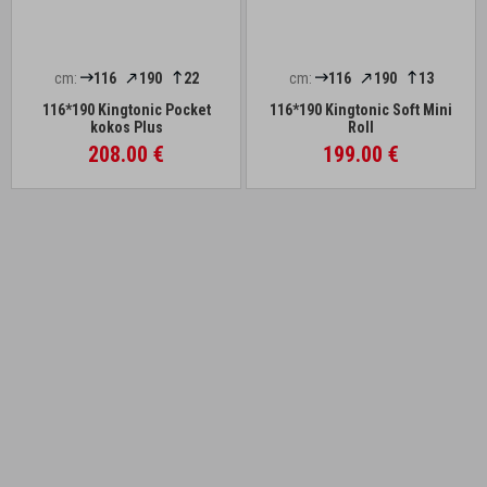
cm:
116
190
22
cm:
116
190
13
116*190 Kingtonic Pocket
116*190 Kingtonic Soft Mini
kokos Plus
Roll
208.00 €
199.00 €