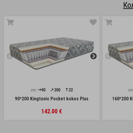
Ко
cm:
90
200
22
cm
90*200 Kingtonic Pocket kokos Plus
160*200 K
142.00 €