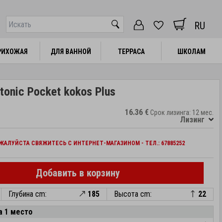
RU
РИХОЖАЯ
РИХОЖАЯ
ДЛЯ ВАННОЙ
ДЛЯ ВАННОЙ
ТЕРРАСА
ТЕРРАСА
ШКОЛАМ
ШКОЛАМ
onic Pocket kokos Plus
16.36 €
Срок лизинга: 12 мес.
Лизинг
АЛУЙСТА СВЯЖИТЕСЬ С ИНТЕРНЕТ-МАГАЗИНОМ - ТЕЛ.: 67885252
Добавить в корзину
Глубина cm:
185
Высота cm:
22
а 1 место