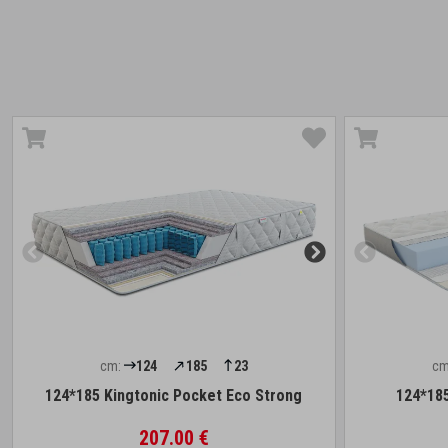
cm:
124
185
23
cm
124*185 Kingtonic Pocket Eco Strong
124*185
207.00 €