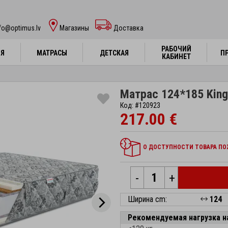
fo@optimus.lv
Mагазины
Доставка
РАБОЧИЙ
РАБОЧИЙ
НЯ
НЯ
МАТРАСЫ
МАТРАСЫ
ДЕТСКАЯ
ДЕТСКАЯ
П
П
КАБИНЕТ
КАБИНЕТ
Матрас 124*185 Kingt
Код: #120923
217.00 €
О ДОСТУПНОСТИ ТОВАРА ПОЖ
-
+
Ширина cm:
124
Рекомендуемая нагрузка н