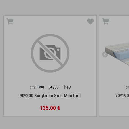
cm:
90
200
13
c
90*200 Kingtonic Soft Mini Roll
70*190 
135.00 €