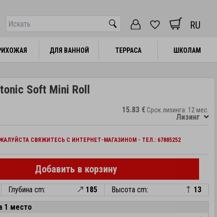
RU
РИХОЖАЯ
РИХОЖАЯ
ДЛЯ ВАННОЙ
ДЛЯ ВАННОЙ
ТЕРРАСА
ТЕРРАСА
ШКОЛАМ
ШКОЛАМ
onic Soft Mini Roll
15.83 €
Срок лизинга: 12 мес.
Лизинг
АЛУЙСТА СВЯЖИТЕСЬ С ИНТЕРНЕТ-МАГАЗИНОМ - ТЕЛ.: 67885252
Добавить в корзину
Глубина cm:
185
Высота cm:
13
а 1 место