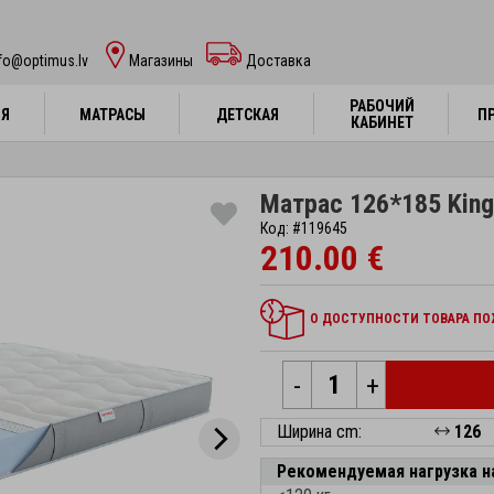
fo@optimus.lv
Mагазины
Доставка
РАБОЧИЙ
РАБОЧИЙ
НЯ
НЯ
МАТРАСЫ
МАТРАСЫ
ДЕТСКАЯ
ДЕТСКАЯ
П
П
КАБИНЕТ
КАБИНЕТ
Матрас 126*185 Kingt
Код: #119645
210.00 €
О ДОСТУПНОСТИ ТОВАРА ПОЖ
-
+
Ширина cm:
126
Рекомендуемая нагрузка н