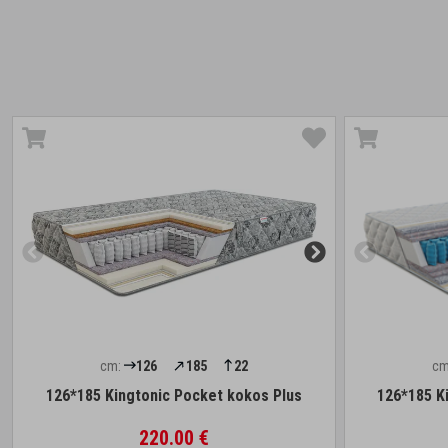
cm:
126
185
22
cm
126*185 Kingtonic Pocket kokos Plus
126*185 K
220.00 €