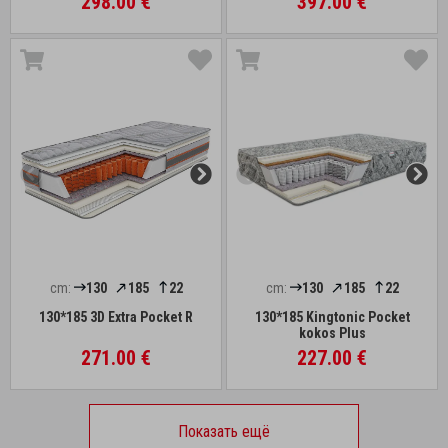
298.00 €
397.00 €
cm:
130
185
22
cm:
130
185
22
130*185 3D Extra Pocket R
130*185 Kingtonic Pocket
kokos Plus
271.00 €
227.00 €
Показать ещё