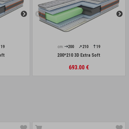
19
cm:
200
210
19
oft
200*210 3D Extra Soft
693.00 €