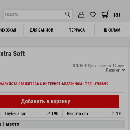
RU
РИХОЖАЯ
РИХОЖАЯ
ДЛЯ ВАННОЙ
ДЛЯ ВАННОЙ
ТЕРРАСА
ТЕРРАСА
ШКОЛАМ
ШКОЛАМ
xtra Soft
30.75 €
Срок лизинга: 12 мес.
Лизинг
АЛУЙСТА СВЯЖИТЕСЬ С ИНТЕРНЕТ-МАГАЗИНОМ - ТЕЛ.: 67885252
Добавить в корзину
Глубина cm:
190
Высота cm:
19
а 1 место