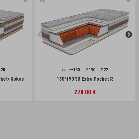
20
cm:
130
190
22
cket/ Kokos
130*190 3D Extra Pocket R
278.00 €