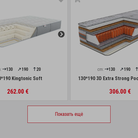
:
130
190
20
cm:
130
190
0*190 Kingtonic Soft
130*190 3D Extra Strong Po
262.00 €
306.00 €
Показать ещё