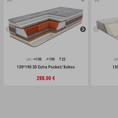
cm:
130
190
22
cm
130*190 3D Extra Pocket/ Kokos
13
288.00 €