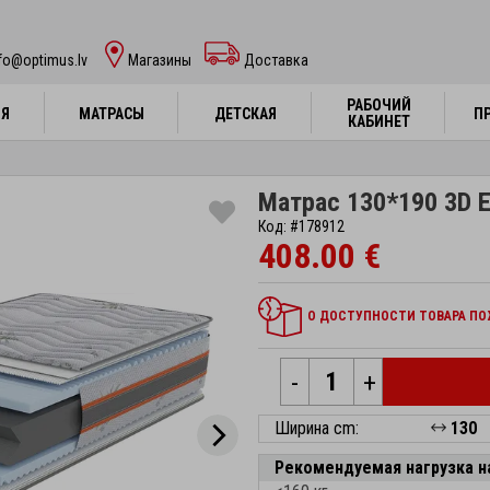
fo@optimus.lv
Mагазины
Доставка
РАБОЧИЙ
РАБОЧИЙ
НЯ
НЯ
МАТРАСЫ
МАТРАСЫ
ДЕТСКАЯ
ДЕТСКАЯ
П
П
КАБИНЕТ
КАБИНЕТ
Матрас 130*190 3D E
Код: #178912
408.00 €
О ДОСТУПНОСТИ ТОВАРА ПОЖ
-
+
Ширина cm:
130
Рекомендуемая нагрузка н