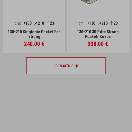
cm:
130
210
23
cm:
130
210
20
130*210 Kingtonic Pocket Eco
130*210 3D Extra Strong
Strong
Pocket/ Kokos
240.00 €
338.00 €
Показать ещё