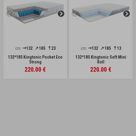
cm:
132
185
23
cm:
132
185
13
132*185 Kingtonic Pocket Eco
132*185 Kingtonic Soft Mini
Strong
Roll
220.00 €
220.00 €