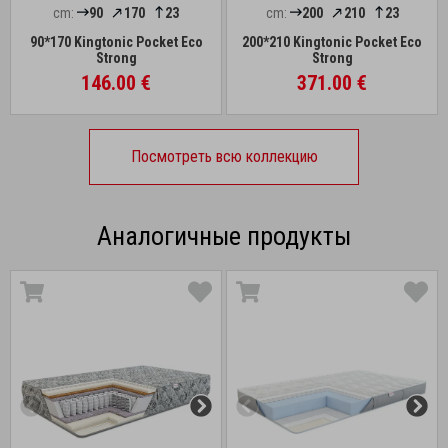
cm:
90
170
23
cm:
200
210
23
90*170 Kingtonic Pocket Eco
200*210 Kingtonic Pocket Eco
Strong
Strong
146.00 €
371.00 €
Посмотреть всю коллекцию
Аналогичные продукты