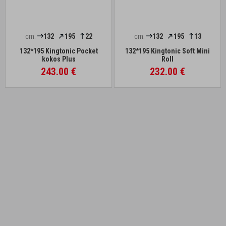
cm:
132
195
22
cm:
132
195
13
132*195 Kingtonic Pocket
132*195 Kingtonic Soft Mini
kokos Plus
Roll
243.00 €
232.00 €