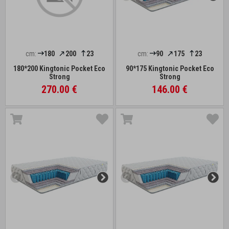
cm:
180
200
23
cm:
90
175
23
180*200 Kingtonic Pocket Eco
90*175 Kingtonic Pocket Eco
Strong
Strong
270.00 €
146.00 €