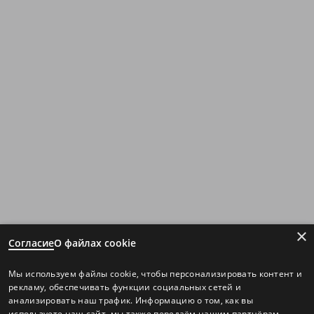
×
Согласие
О файлах cookie
Мы используем файлы cookie, чтобы персонализировать контент и
рекламу, обеспечивать функции социальных сетей и
анализировать наш трафик. Информацию о том, как вы
используете наш сайт, мы также передаём нашим партнёрам.