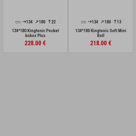
cm:
134
180
22
cm:
134
180
13
134*180 Kingtonic Pocket
134*180 Kingtonic Soft Mini
kokos Plus
Roll
228.00 €
218.00 €