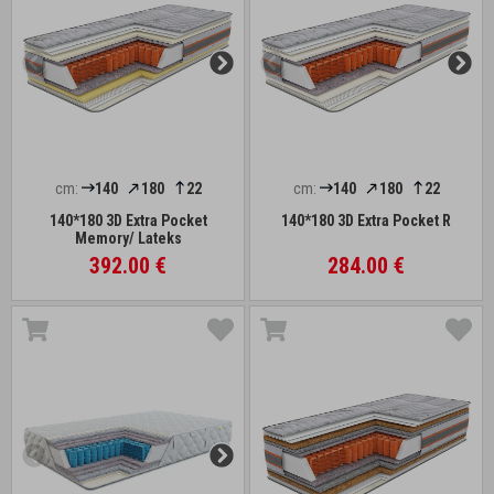
cm:
140
180
22
cm:
140
180
22
140*180 3D Extra Pocket
140*180 3D Extra Pocket R
Memory/ Lateks
392.00 €
284.00 €