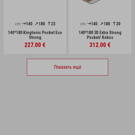
cm:
140
180
23
cm:
140
180
20
140*180 Kingtonic Pocket Eco
140*180 3D Extra Strong
Strong
Pocket/ Kokos
227.00 €
312.00 €
Показать ещё