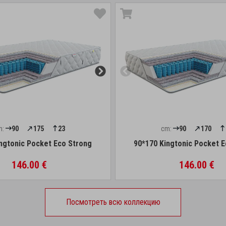
m:
90
175
23
cm:
90
170
ngtonic Pocket Eco Strong
90*170 Kingtonic Pocket 
146.00 €
146.00 €
Посмотреть всю коллекцию