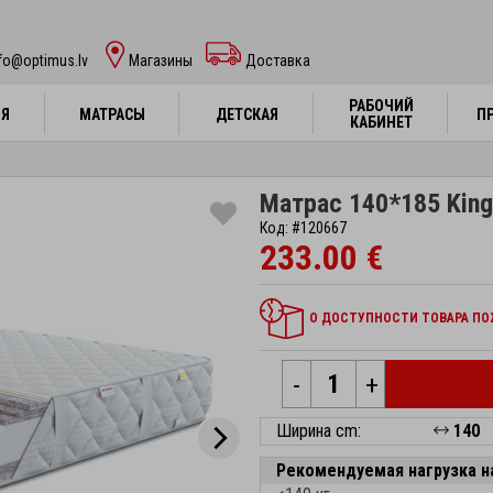
fo@optimus.lv
Mагазины
Доставка
РАБОЧИЙ
РАБОЧИЙ
НЯ
НЯ
МАТРАСЫ
МАТРАСЫ
ДЕТСКАЯ
ДЕТСКАЯ
П
П
КАБИНЕТ
КАБИНЕТ
Матрас 140*185 King
Код: #120667
233.00 €
О ДОСТУПНОСТИ ТОВАРА ПОЖ
-
+
Ширина cm:
140
Рекомендуемая нагрузка н