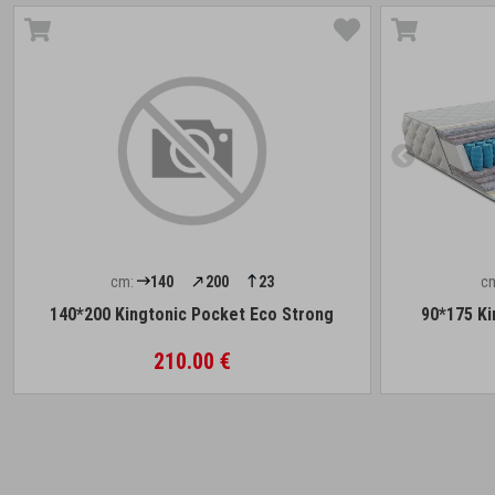
cm:
140
200
23
c
140*200 Kingtonic Pocket Eco Strong
90*175 Ki
210.00 €