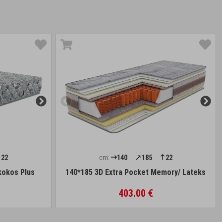
22
cm:
140
185
22
kokos Plus
140*185 3D Extra Pocket Memory/ Lateks
403.00 €