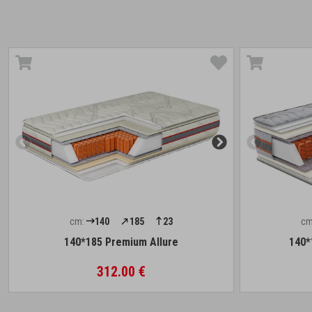
cm:
140
185
23
cm
140*185 Premium Allure
140*
312.00 €