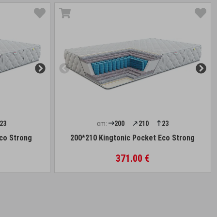
23
cm:
200
210
23
Eco Strong
200*210 Kingtonic Pocket Eco Strong
371.00 €