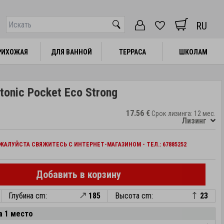
RU
РИХОЖАЯ
РИХОЖАЯ
ДЛЯ ВАННОЙ
ДЛЯ ВАННОЙ
ТЕРРАСА
ТЕРРАСА
ШКОЛАМ
ШКОЛАМ
tonic Pocket Eco Strong
17.56 €
Срок лизинга: 12 мес.
Лизинг
АЛУЙСТА СВЯЖИТЕСЬ С ИНТЕРНЕТ-МАГАЗИНОМ - ТЕЛ.: 67885252
Добавить в корзину
Глубина cm:
185
Высота cm:
23
а 1 место