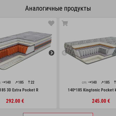
Аналогичные продукты
:
140
185
22
cm:
140
185
185 3D Extra Pocket R
140*185 Kingtonic Pocket 
292.00 €
245.00 €