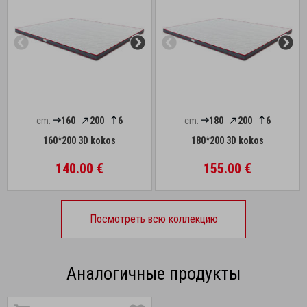
cm:
160
200
6
cm:
180
200
6
160*200 3D kokos
180*200 3D kokos
140.00 €
155.00 €
Посмотреть всю коллекцию
Аналогичные продукты