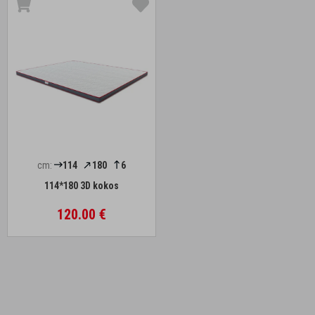
cm:
114
180
6
114*180 3D kokos
120.00 €