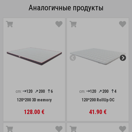
Аналогичные продукты
cm:
120
200
6
cm:
120
200
4
120*200 3D memory
120*200 RollUp OC
128.00 €
41.90 €