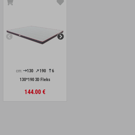
cm:
130
190
6
130*190 3D Fleks
144.00 €