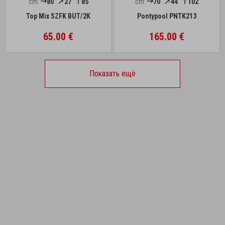
cm:
80
27
85
cm:
70
44
102
Top Mix SZFK BUT/2K
Pontypool PNTK213
65.00 €
165.00 €
Показать ещё