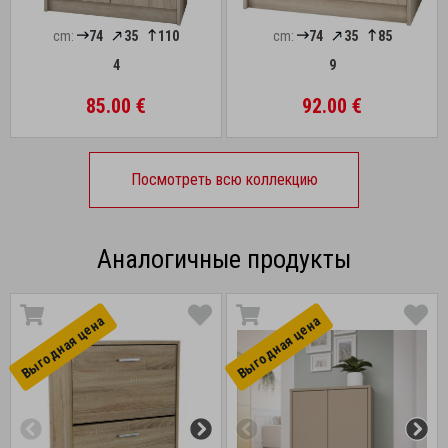
cm:
74
35
110
cm:
74
35
85
4
9
85.00 €
92.00 €
Посмотреть всю коллекцию
Аналогичные продукты
Выгоднaя цена
Выгоднaя цена