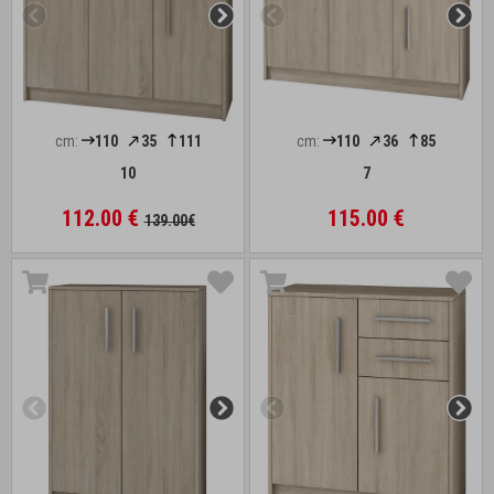
cm:
110
35
111
cm:
110
36
85
10
7
112.00 €
115.00 €
139.00€