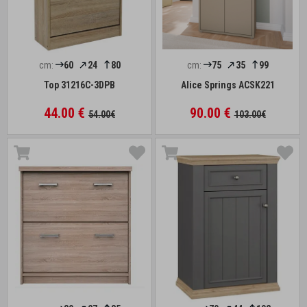
cm:
60
24
80
cm:
75
35
99
Top 31216C-3DPB
Alice Springs ACSK221
44.00 €
90.00 €
54.00€
103.00€