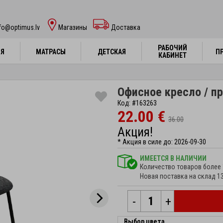
fo@optimus.lv
Mагазины
Доставка
РАБОЧИЙ
РАБОЧИЙ
НЯ
НЯ
МАТРАСЫ
МАТРАСЫ
ДЕТСКАЯ
ДЕТСКАЯ
П
П
КАБИНЕТ
КАБИНЕТ
Офисное кресло / пр
Код: #163263
22.00 €
36.00
Акция!
* Акция в силе до: 2026-09-30
ИМЕЕТСЯ В НАЛИЧИИ
Количество товаров более 
Новая поставка на склад 1
-
+
Выбор цвета