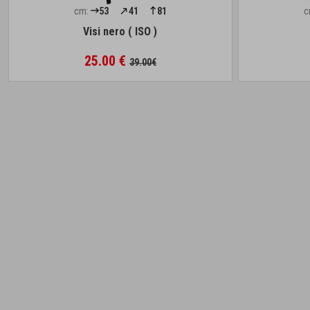
cm:
53
41
81
c
Visi nero ( ISO )
25.00 €
39.00€