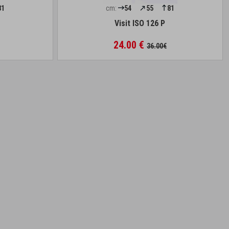
81
cm:
54
55
81
Visit ISO 126 P
24.00 €
36.00€