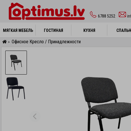
6788 5252
in
МЯГКАЯ МЕБЕЛЬ
МЯГКАЯ МЕБЕЛЬ
ГОСТИНАЯ
ГОСТИНАЯ
КУХНЯ
КУХНЯ
СПАЛЬ
СПАЛЬ
Офисное Кресло / Принадлежности
>