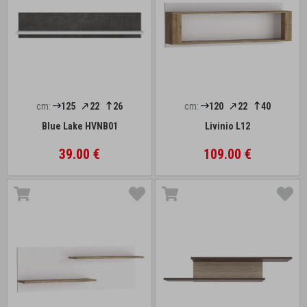
cm:
125
22
26
cm:
120
22
40
Blue Lake HVNB01
Livinio L12
39.00 €
109.00 €