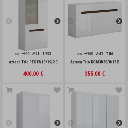
cm:
90
41
193
cm:
150
41
84
Azteca Trio REG1W1D/19/9 B
Azteca Trio KOM3D3S/8/15 B
400.00 €
355.00 €