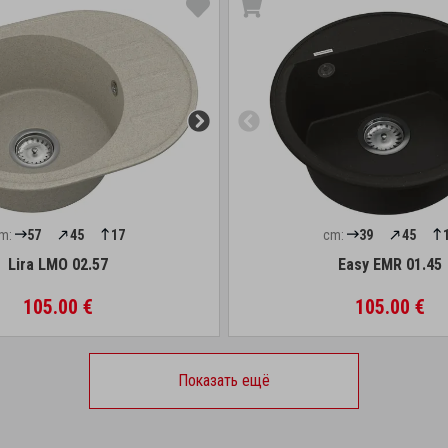
m:
57
45
17
cm:
39
45
Lira LMO 02.57
Easy EMR 01.45
105.00 €
105.00 €
Показать ещё