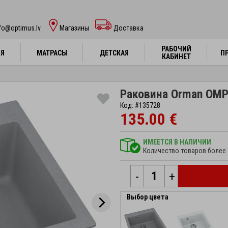
fo@optimus.lv
Mагазины
Доставка
РАБОЧИЙ
РАБОЧИЙ
НЯ
НЯ
МАТРАСЫ
МАТРАСЫ
ДЕТСКАЯ
ДЕТСКАЯ
П
П
КАБИНЕТ
КАБИНЕТ
Раковина Orman OMP
Код: #135728
135.00 €
ИМЕЕТСЯ В НАЛИЧИИ
Количество товаров более 
-
+
Выбор цвета