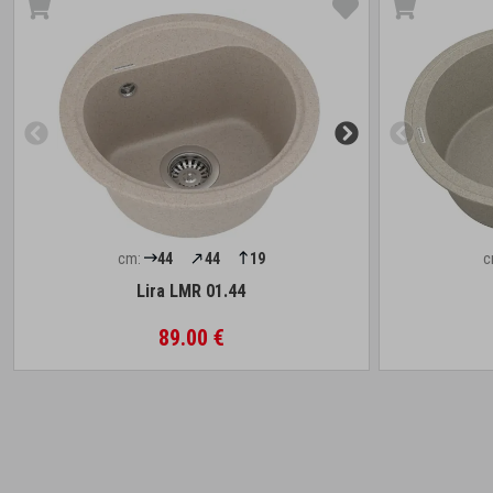
cm:
44
44
19
c
Lira LMR 01.44
89.00 €