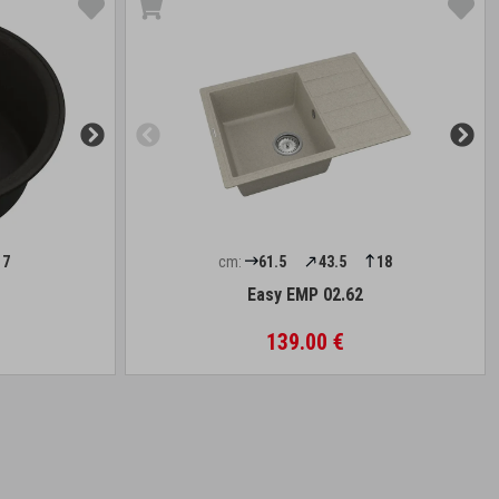
17
cm:
61.5
43.5
18
Easy EMP 02.62
139.00 €