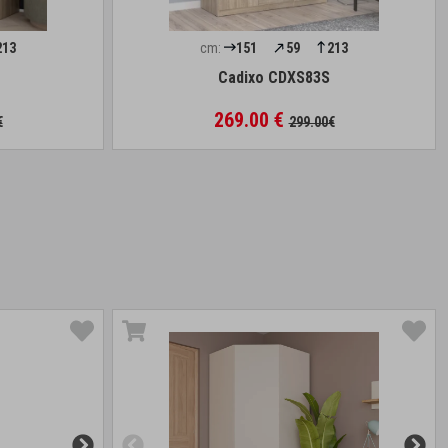
213
cm:
151
59
213
Cadixo CDXS83S
269.00 €
€
299.00€