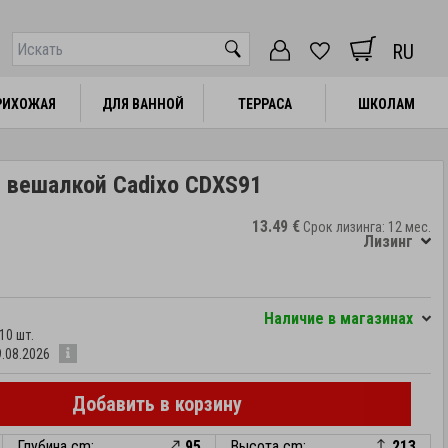
RU
РИХОЖАЯ
РИХОЖАЯ
ДЛЯ ВАННОЙ
ДЛЯ ВАННОЙ
ТЕРРАСА
ТЕРРАСА
ШКОЛАМ
ШКОЛАМ
 вешалкой Cadixo CDXS91
13.49 €
Срок лизинга: 12 мес.
Лизинг
Hаличие в магазинах
10 шт.
9.08.2026
Добавить в корзину
Глубина cm:
95
Высота cm:
213