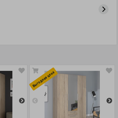
Выгоднaя цена