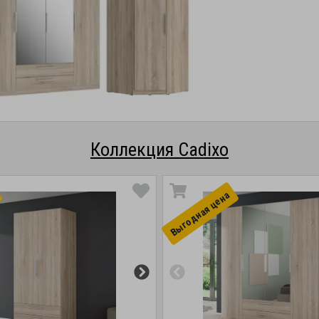
Коллекция Cadixo
Выгоднaя цена