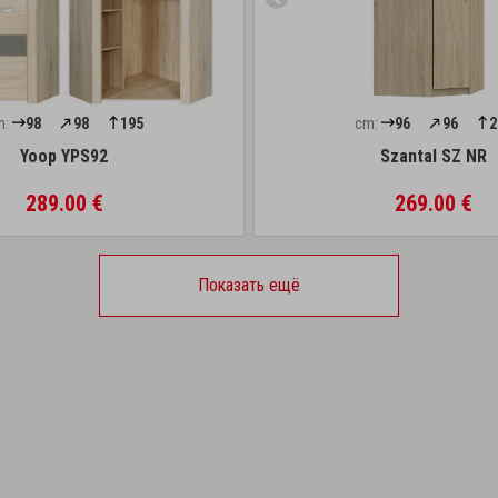
m:
98
98
195
cm:
96
96
2
Yoop YPS92
Szantal SZ NR
289.00 €
269.00 €
Показать ещё