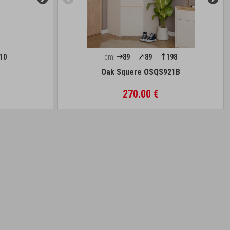
10
cm:
89
89
198
Oak Squere OSQS921B
270.00 €