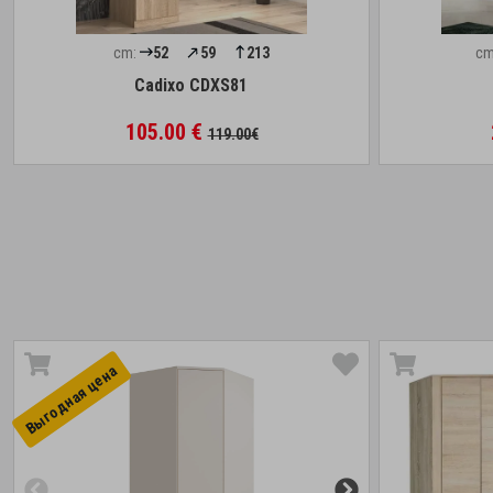
cm:
52
59
213
cm
Cadixo CDXS81
105.00 €
119.00€
Выгоднaя цена