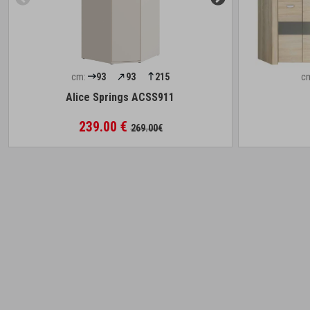
cm:
93
93
215
c
Alice Springs ACSS911
239.00 €
269.00€