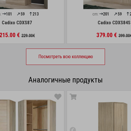
:
101
59
213
cm:
201
59
Cadixo CDXS87
Cadixo CDXS84S
215.00 €
379.00 €
229.00€
399.00
Посмотреть всю коллекцию
Аналогичные продукты