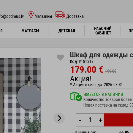
fo@optimus.lv
Mагазины
Доставка
РАБОЧИЙ
РАБОЧИЙ
НЯ
НЯ
МАТРАСЫ
МАТРАСЫ
ДЕТСКАЯ
ДЕТСКАЯ
П
П
КАБИНЕТ
КАБИНЕТ
Шкаф для одежды с
Код: #181319
179.00 €
199.00
Акция!
* Акция в силе до: 2026-08-31
ИМЕЕТСЯ В НАЛИЧИИ
Количество товаров более 
Новая поставка на склад 0
-
+
Ширина cm:
95