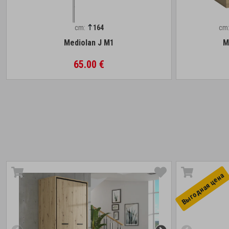
cm:
164
cm
Mediolan J M1
M
65.00 €
Выгоднaя цена