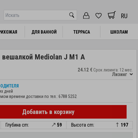
RU
РИХОЖАЯ
РИХОЖАЯ
ДЛЯ ВАННОЙ
ДЛЯ ВАННОЙ
ТЕРРАСА
ТЕРРАСА
ШКОЛАМ
ШКОЛАМ
вешалкой Mediolan J M1 A
24.12 €
Срок лизинга: 12 мес.
Лизинг
ВОДИТЕЛЯ
их дней
мом времени доставки по тел.:
6788 5252
Добавить в корзину
Глубина cm:
59
Высота cm:
197