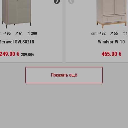
m:
95
61
200
cm:
92
55
1
Seravel SVLS821R
Windsor W-10
249.00 €
465.00 €
289.00€
Показать ещё