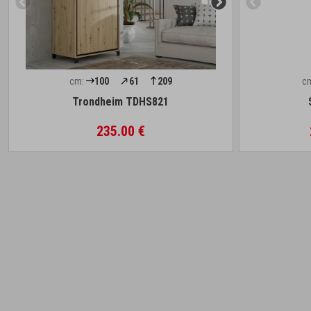
cm:
100
61
209
c
Trondheim TDHS821
235.00 €