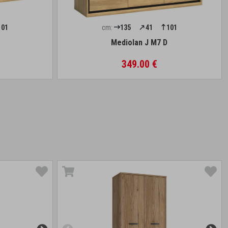
101
cm:
135
41
101
Mediolan J M7 D
349.00 €