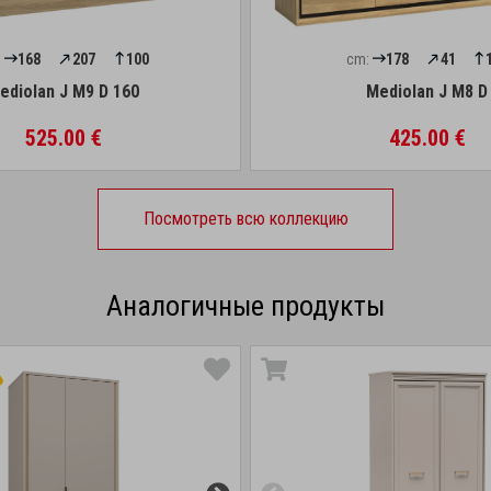
:
168
207
100
cm:
178
41
ediolan J M9 D 160
Mediolan J M8 D
525.00 €
425.00 €
Посмотреть всю коллекцию
Аналогичные продукты