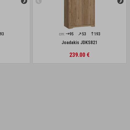
93
cm:
95
53
193
Joadakis JDKS821
239.00 €