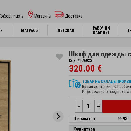
fo@optimus.lv
Mагазины
Доставка
РАБОЧИЙ
РАБОЧИЙ
НЯ
НЯ
МАТРАСЫ
МАТРАСЫ
ДЕТСКАЯ
ДЕТСКАЯ
П
П
КАБИНЕТ
КАБИНЕТ
Шкаф для одежды с 
Код: #176033
320.00 €
ТОВАР НА СКЛАДЕ ПРОИЗ
Время доставки: ~21 рабоч
Информация о предполагае
-
+
Ширина cm:
93
Фурнитура