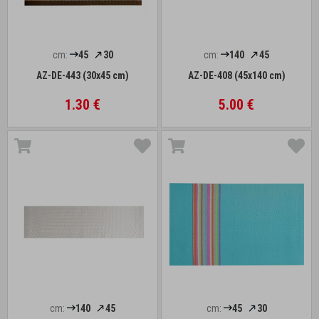
cm:
45
30
cm:
140
45
AZ-DE-443 (30x45 cm)
AZ-DE-408 (45x140 cm)
1.30 €
5.00 €
cm:
140
45
cm:
45
30