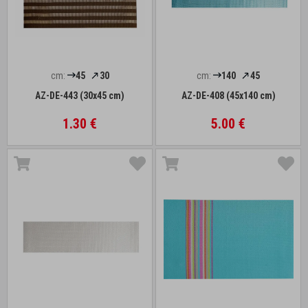
cm:
45
30
cm:
140
45
AZ-DE-443 (30x45 cm)
AZ-DE-408 (45x140 cm)
1.30 €
5.00 €