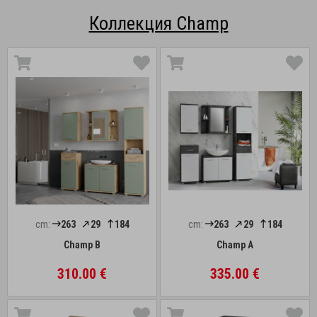
Коллекция Champ
cm:
263
29
184
cm:
263
29
184
Champ B
Champ A
310.00 €
335.00 €