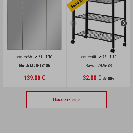
cm:
69
21
70
cm:
68
28
70
Mindi MDIH131SB
Raven 7475-3R
139.00 €
32.00 €
37.00€
Показать ещё