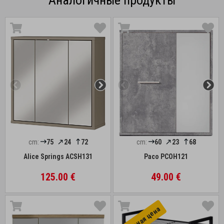
Аналогичные продукты
cm:
75
24
72
cm:
60
23
68
Alice Springs ACSH131
Paco PCOH121
125.00 €
49.00 €
Выгоднaя цена