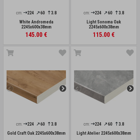
cm:
224
60
3.8
cm:
224
60
3.8
White Andromeda
Light Sonoma Oak
2245x600x38mm
2245x600x38mm
145.00 €
115.00 €
cm:
224
60
3.8
cm:
224
60
3.8
Gold Craft Oak 2245x600x38mm
Light Atelier 2245x600x38mm