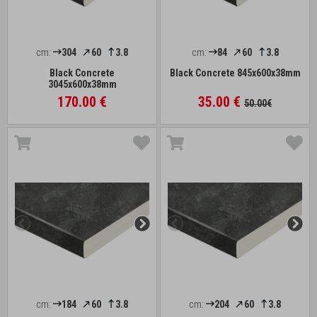
cm:
304
60
3.8
cm:
84
60
3.8
Black Concrete
Black Concrete 845x600x38mm
3045x600x38mm
170.00 €
35.00 €
50.00€
cm:
184
60
3.8
cm:
204
60
3.8